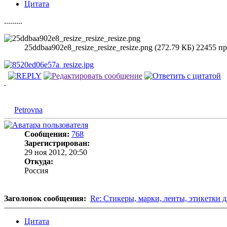
Цитата
.........
25ddbaa902e8_resize_resize_resize.png (272.79 КБ) 22455 
Petrovna
Сообщения:
768
Зарегистрирован:
29 ноя 2012, 20:50
Откуда:
Россия
Заголовок сообщения:
Re: Стикеры, марки, ленты, этикетки д
Цитата