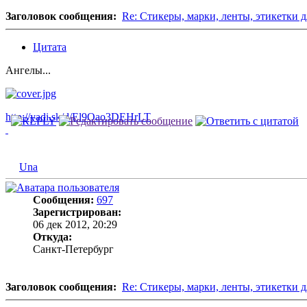
Заголовок сообщения:
Re: Стикеры, марки, ленты, этикетки д
Цитата
Ангелы...
http://yadi.sk/d/El9Oao3DEHrLT
Una
Сообщения:
697
Зарегистрирован:
06 дек 2012, 20:29
Откуда:
Санкт-Петербург
Заголовок сообщения:
Re: Стикеры, марки, ленты, этикетки д