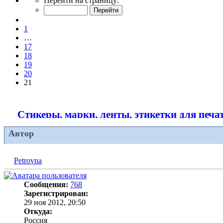
Перейти на страницу:
21
из
Пред.
21
1
…
17
18
19
20
21
Стикеры, марки, ленты, этикетки для печа
Автор
Petrovna
Сообщения:
768
Зарегистрирован:
29 ноя 2012, 20:50
Откуда:
Россия