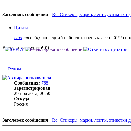
Заголовок сообщения:
Re: Стикеры, марки, ленты, этикетки д
Цитата
Una
писал(а):
последний наборчик очень классный!!!! спа
Всегда, пожалуйста! )))
Petrovna
Сообщения:
768
Зарегистрирован:
29 ноя 2012, 20:50
Откуда:
Россия
Заголовок сообщения:
Re: Стикеры, марки, ленты, этикетки д