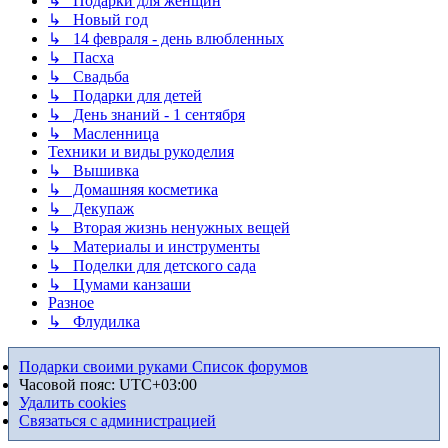
↳ Подарки для женщин
↳ Новый год
↳ 14 февраля - день влюбленных
↳ Пасха
↳ Свадьба
↳ Подарки для детей
↳ День знаний - 1 сентября
↳ Масленница
Техники и виды рукоделия
↳ Вышивка
↳ Домашняя косметика
↳ Декупаж
↳ Вторая жизнь ненужных вещей
↳ Материалы и инструменты
↳ Поделки для детского сада
↳ Цумами канзаши
Разное
↳ Флудилка
Подарки своими руками
Список форумов
Часовой пояс:
UTC+03:00
Удалить cookies
Связаться с администрацией