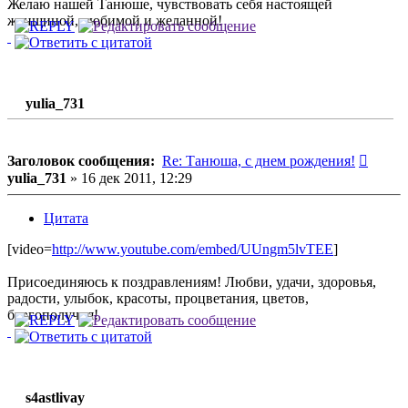
Желаю нашей Танюше, чувствовать себя настоящей
женщиной, любимой и желанной!
yulia_731
Сообщ
Заголовок сообщения:
Re: Танюша, с днем рождения!
yulia_731
»
16 дек 2011, 12:29
Цитата
[video=
http://www.youtube.com/embed/UUngm5lvTEE
]
Присоединяюсь к поздравлениям! Любви, удачи, здоровья,
радости, улыбок, красоты, процветания, цветов,
благополучия!
s4astlivay