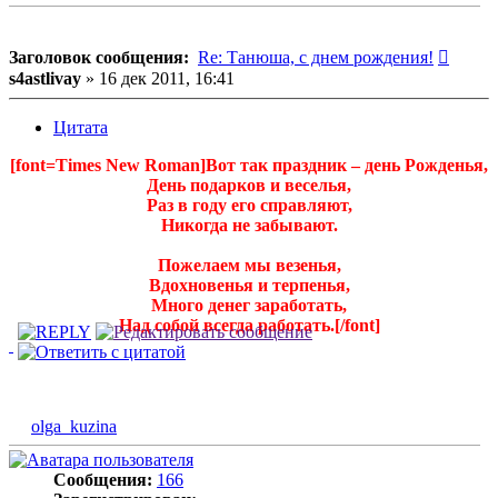
Сообщ
Заголовок сообщения:
Re: Танюша, с днем рождения!
s4astlivay
»
16 дек 2011, 16:41
Цитата
[font=Times New Roman]Вот так праздник – день Рожденья,
День подарков и веселья,
Раз в году его справляют,
Никогда не забывают.
Пожелаем мы везенья,
Вдохновенья и терпенья,
Много денег заработать,
Над собой всегда работать.[/font]
olga_kuzina
Сообщения:
166