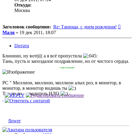
Откуда:
Москва
Сообщ
Заголовок сообщения:
Re: Танюша, с днем рождения!
Маля
»
19 дек 2011, 18:07
Цитата
Блиииин, ну вот(((( а я всё пропустила
Тань, пусть и запоздалое поздравление, но от чистого сердца.
С Днём Рождения!
РС " Миллион, миллион, миллион алых роз, в монитор, в
монитор, в монитор видишь ты
Тро ло ло - я водитель НЛО
flower