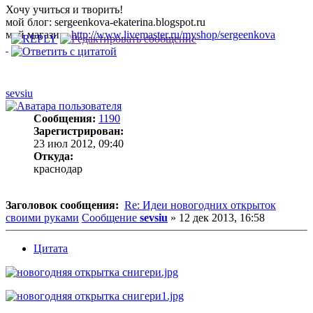
Хочу учиться и творить!
мой блог: sergeenkova-ekaterina.blogspot.ru
мой магазин:
http://www.livemaster.ru/myshop/sergeenkova
sevsiu
Сообщения:
1190
Зарегистрирован:
23 июл 2012, 09:40
Откуда:
краснодар
Заголовок сообщения:
Re: Идеи новогодних открыток
своими руками
Сообщение
sevsiu
»
12 дек 2013, 16:58
Цитата