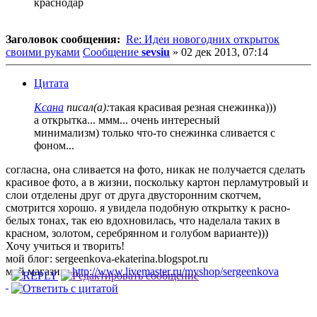
краснодар
Заголовок сообщения:
Re: Идеи новогодних открыток
своими руками
Сообщение
sevsiu
»
02 дек 2013, 07:14
Цитата
Ксана
писал(а):
такая красивая резная снежинка)))
а открытка... ммм... очень интересный
минимализм) только что-то снежинка сливается с
фоном...
согласна, она сливается на фото, никак не получается сделать
красивое фото, а в жизни, поскольку картон перламутровый и
слои отделены друг от друга двусторонним скотчем,
смотрится хорошо. я увидела подобную открытку к расно-
белых тонах, так ею вдохновилась, что наделала таких в
красном, золотом, серебрянном и голубом варианте)))
Хочу учиться и творить!
мой блог: sergeenkova-ekaterina.blogspot.ru
мой магазин:
http://www.livemaster.ru/myshop/sergeenkova