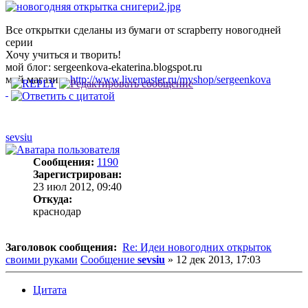
Все открытки сделаны из бумаги от scrapberry новогодней
серии
Хочу учиться и творить!
мой блог: sergeenkova-ekaterina.blogspot.ru
мой магазин:
http://www.livemaster.ru/myshop/sergeenkova
sevsiu
Сообщения:
1190
Зарегистрирован:
23 июл 2012, 09:40
Откуда:
краснодар
Заголовок сообщения:
Re: Идеи новогодних открыток
своими руками
Сообщение
sevsiu
»
12 дек 2013, 17:03
Цитата