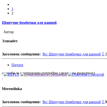
Пред.
1
2
Шипучие бомбочки для ванной
Автор
Элизабет
С
Заголовок сообщения:
Re: Шипучие бомбочки для ванной
Цитата
спасибо за инструкцию,попробую сделать на выходных)
Merendinka
С
Заголовок сообщения:
Re: Шипучие бомбочки для ванной