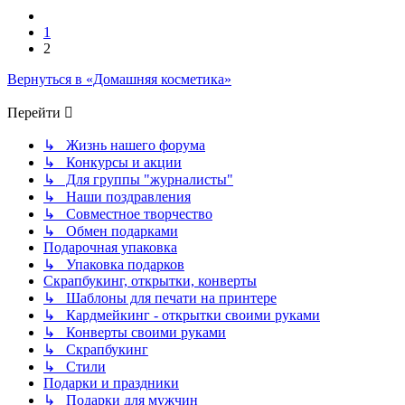
Пред.
1
2
Вернуться в «Домашняя косметика»
Перейти
↳ Жизнь нашего форума
↳ Конкурсы и акции
↳ Для группы "журналисты"
↳ Наши поздравления
↳ Совместное творчество
↳ Обмен подарками
Подарочная упаковка
↳ Упаковка подарков
Скрапбукинг, открытки, конверты
↳ Шаблоны для печати на принтере
↳ Кардмейкинг - открытки своими руками
↳ Конверты своими руками
↳ Скрапбукинг
↳ Стили
Подарки и праздники
↳ Подарки для мужчин