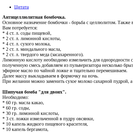
Цитата
Антицеллюлитная бомбочка.
Основное назначение бомбочки - борьба с целлюлитом. Также в
Вам потребуется:
* 4 ст. л. соды пищевой,
* 2 ст. л. лимонной кислоты,
* 4 ст. л. сухого молока,
* 2 ст. л. миндального масла,
* 2 ст. л. твердого меда (засахаренного).
Лимонную кислоту необходимо измельчить для однородности с
полученную смесь добавляем из пульверизатора несколько брыз
эфирное масло по чайной ложке и тщательно перемешиваем.
Далее массу выкладываем в формочку на ночь.
При желании можно заменить сухое молоко сахарной пудрой, а
Шипучая бомба "для двоих".
Необходимо:
* 60 гр. масла какао,
* 60 гр. соды,
* 30 гр. лимонной кислоты,
* 3 ст. ложки измельченной в пудру овсянки,
* 10 капель жидкого пищевого красителя,
* 10 капель бергамота,