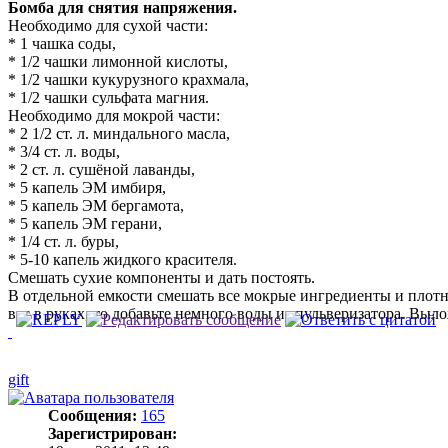
Бомба для снятия напряжения.
Необходимо для сухой части:
* 1 чашка соды,
* 1/2 чашки лимонной кислоты,
* 1/2 чашки кукурузного крахмала,
* 1/2 чашки сульфата магния.
Необходимо для мокрой части:
* 2 1/2 ст. л. миндального масла,
* 3/4 ст. л. воды,
* 2 ст. л. сушёной лаванды,
* 5 капель ЭМ имбиря,
* 5 капель ЭМ бергамота,
* 5 капель ЭМ герани,
* 1/4 ст. л. буры,
* 5-10 капель жидкого красителя.
Смешать сухие компоненты и дать постоять.
В отдельной емкости смешать все мокрые ингредиенты и плотн
вас в руках, то добавьте немного воды из пульверизатора. Выл
gift
Сообщения:
165
Зарегистрирован: