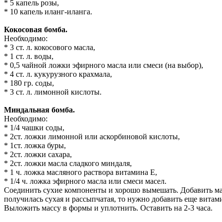
* 5 капель розы,
* 10 капель иланг-иланга.
Кокосовая бомба.
Необходимо:
* 3 ст. л. кокосового масла,
* 1 ст. л. воды,
* 0,5 чайной ложки эфирного масла или смеси (на выбор),
* 4 ст. л. кукурузного крахмала,
* 180 гр. соды,
* 3 ст. л. лимонной кислоты.
Миндальная бомба.
Необходимо:
* 1/4 чашки соды,
* 2ст. ложки лимонной или аскорбиновой кислоты,
* 1ст. ложка буры,
* 2ст. ложки сахара,
* 2ст. ложки масла сладкого миндаля,
* 1 ч. ложка масляного раствора витамина Е,
* 1/4 ч. ложка эфирного масла или смеси масел.
Соединить сухие компоненты и хорошо вымешать. Добавить мас
получилась сухая и рассыпчатая, то нужно добавить еще витам
Выложить массу в формы и уплотнить. Оставить на 2-3 часа.