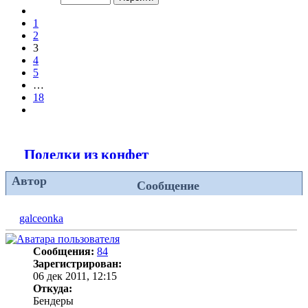
из
Пред.
18
1
2
3
4
5
…
18
След.
Поделки из конфет
Автор
Сообщение
galceonka
Сообщения:
84
Зарегистрирован:
06 дек 2011, 12:15
Откуда:
Бендеры