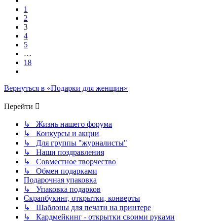
18
1
2
3
4
5
…
18
След.
Вернуться в «Подарки для женщин»
Перейти
↳ Жизнь нашего форума
↳ Конкурсы и акции
↳ Для группы "журналисты"
↳ Наши поздравления
↳ Совместное творчество
↳ Обмен подарками
Подарочная упаковка
↳ Упаковка подарков
Скрапбукинг, открытки, конверты
↳ Шаблоны для печати на принтере
↳ Кардмейкинг - открытки своими руками