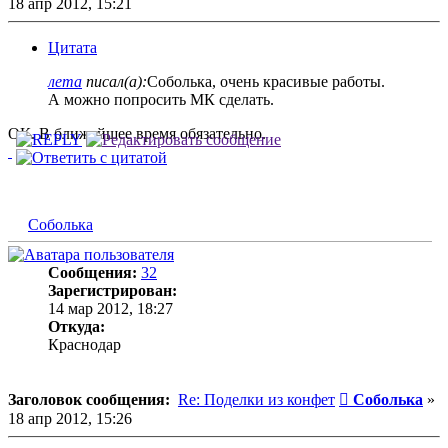
18 апр 2012, 15:21
Цитата
лета
писал(а):
Соболька, очень красивые работы.
А можно попросить МК сделать.
ОК. В ближайшее время обязательно.
Соболька
Сообщения:
32
Зарегистрирован:
14 мар 2012, 18:27
Откуда:
Краснодар
Сообщение
Заголовок сообщения:
Re: Поделки из конфет
Соболька
»
18 апр 2012, 15:26