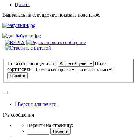
Цитата
Вырвалась на секундочку, показать новенькое.
Показать сообщения за:
Поле
сортировки
Версия для печати
172 сообщения
Страница
Перейти на страницу:
3
из
Пред.