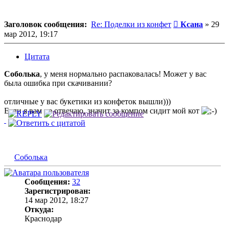
Сообщение
Заголовок сообщения:
Re: Поделки из конфет
Ксана
»
29
мар 2012, 19:17
Цитата
Соболька
, у меня нормально распаковалась! Может у вас
была ошибка при скачивании?
отличные у вас букетики из конфеток вышли)))
Если я вам не отвечаю, значит за компом сидит мой кот
Соболька
Сообщения:
32
Зарегистрирован:
14 мар 2012, 18:27
Откуда:
Краснодар