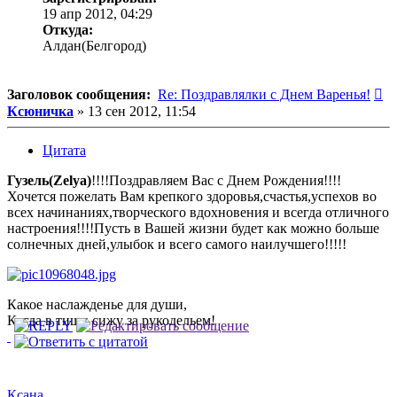
19 апр 2012, 04:29
Откуда:
Алдан(Белгород)
С
Заголовок сообщения:
Re: Поздравлялки с Днем Варенья!
Ксюничка
»
13 сен 2012, 11:54
Цитата
Гузель(Zelya)
!!!!Поздравляем Вас с Днем Рождения!!!!
Хочется пожелать Вам крепкого здоровья,счастья,успехов во
всех начинаниях,творческого вдохновения и всегда отличного
настроения!!!!Пусть в Вашей жизни будет как можно больше
солнечных дней,улыбок и всего самого наилучшего!!!!!
Какое наслажденье для души,
Когда в тиши сижу за рукодельем!
Ксана