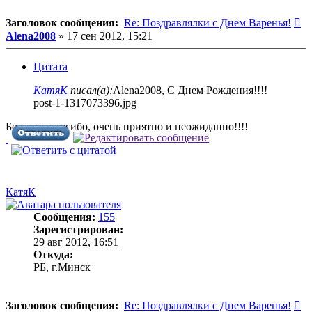
С
Заголовок сообщения:
Re: Поздравлялки с Днем Варенья!
Alena2008
»
17 сен 2012, 15:21
Цитата
КатяК
писал(а):
Alena2008, С Днем Рождения!!!!
post-1-1317073396.jpg
Большое спасибо, очень приятно и неожиданно!!!!
КатяК
Сообщения:
155
Зарегистрирован:
29 авг 2012, 16:51
Откуда:
РБ, г.Минск
С
Заголовок сообщения:
Re: Поздравлялки с Днем Варенья!