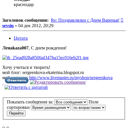
краснодар
С
Заголовок сообщения:
Re: Поздравлялки с Днем Варенья!
sevsiu
»
04 дек 2012, 20:29
Цитата
Лена
kaza007
, С днем рождения!
Хочу учиться и творить!
мой блог: sergeenkova-ekaterina.blogspot.ru
мой магазин:
http://www.livemaster.ru/myshop/sergeenkova
Показать сообщения за:
Поле
сортировки