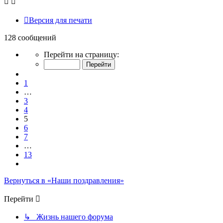
Версия для печати
128 сообщений
Страница
Перейти на страницу:
5
из
Пред.
13
1
…
3
4
5
6
7
…
13
След.
Вернуться в «Наши поздравления»
Перейти
↳ Жизнь нашего форума