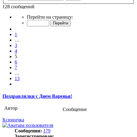
128 сообщений
Страница
Перейти на страницу:
5
из
Пред.
13
1
…
3
4
5
6
7
…
13
След.
Поздравлялки с Днем Варенья!
Автор
Сообщение
Ксюничка
Сообщения:
179
Зарегистрирован: