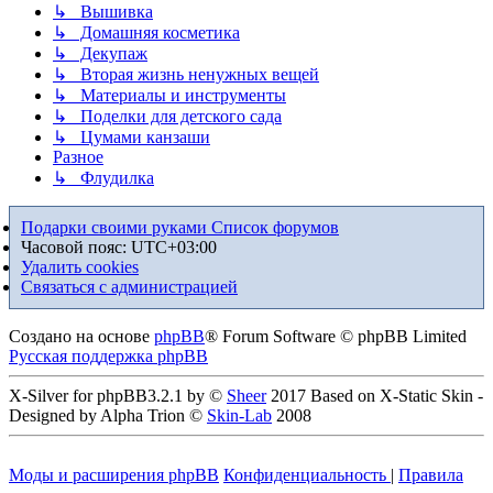
↳ Вышивка
↳ Домашняя косметика
↳ Декупаж
↳ Вторая жизнь ненужных вещей
↳ Материалы и инструменты
↳ Поделки для детского сада
↳ Цумами канзаши
Разное
↳ Флудилка
Подарки своими руками
Список форумов
Часовой пояс:
UTC+03:00
Удалить cookies
Связаться с администрацией
Создано на основе
phpBB
® Forum Software © phpBB Limited
Русская поддержка phpBB
X-Silver for phpBB3.2.1 by ©
Sheer
2017 Based on X-Static Skin -
Designed by Alpha Trion ©
Skin-Lab
2008
Моды и расширения phpBB
Конфиденциальность
|
Правила