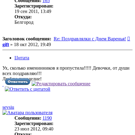
Сообщения:
165
Зарегистрирован:
19 сен 2011, 13:49
Откуда:
Белгород
С
Заголовок сообщения:
Re: Поздравлялки с Днем Варенья!
gift
»
18 окт 2012, 19:49
Цитата
Ух, сколько именинников я пропустила!!!!! Девочки, от души
всех поздравляю!!!
Люблю рукоделие!
sevsiu
Сообщения:
1190
Зарегистрирован:
23 июл 2012, 09:40
Откуда: