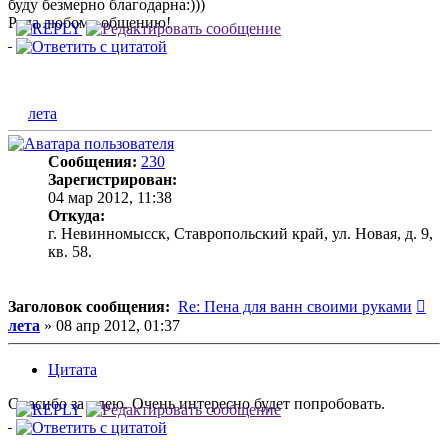
буду безмерно благодарна:)))
Рада любому общению!
лета
Сообщения:
230
Зарегистрирован:
04 мар 2012, 11:38
Откуда:
г. Невинномысск, Ставропольский край, ул. Новая, д. 9,
кв. 58.
Со
Заголовок сообщения:
Re: Пена для ванн своими руками
лета
»
08 апр 2012, 01:37
Цитата
Спасибо за идею. Очень интересно будет попробовать.