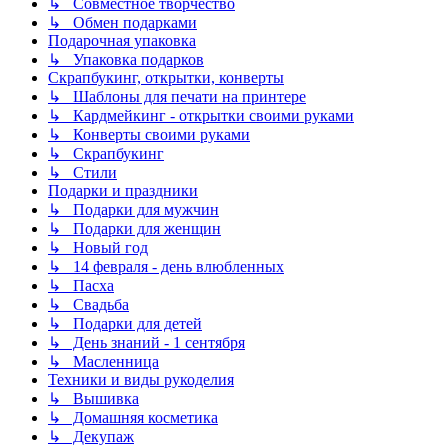
↳ Совместное творчество
↳ Обмен подарками
Подарочная упаковка
↳ Упаковка подарков
Скрапбукинг, открытки, конверты
↳ Шаблоны для печати на принтере
↳ Кардмейкинг - открытки своими руками
↳ Конверты своими руками
↳ Скрапбукинг
↳ Стили
Подарки и праздники
↳ Подарки для мужчин
↳ Подарки для женщин
↳ Новый год
↳ 14 февраля - день влюбленных
↳ Пасха
↳ Свадьба
↳ Подарки для детей
↳ День знаний - 1 сентября
↳ Масленница
Техники и виды рукоделия
↳ Вышивка
↳ Домашняя косметика
↳ Декупаж