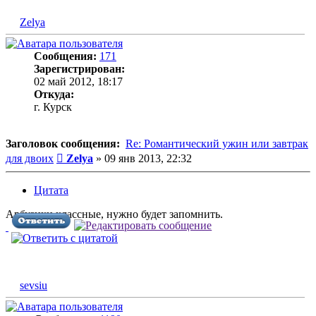
Zelya
Сообщения:
171
Зарегистрирован:
02 май 2012, 18:17
Откуда:
г. Курск
Заголовок сообщения:
Re: Романтический ужин или завтрак
Сообщение
для двоих
Zelya
»
09 янв 2013, 22:32
Цитата
Арбузики классные, нужно будет запомнить.
sevsiu