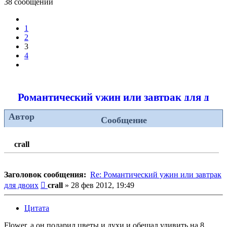
38 сообщений
Пред.
1
2
3
4
След.
Романтический ужин или завтрак для двои
Автор
Сообщение
crall
Заголовок сообщения:
Re: Романтический ужин или завтрак
Сообщение
для двоих
crall
»
28 фев 2012, 19:49
Цитата
Flower, а он подарил цветы и духи и обещал удивить на 8