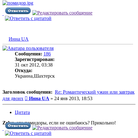
Инна UA
Сообщения:
186
Зарегистрирован:
31 окт 2012, 03:38
Откуда:
Украина,Шахтерск
Заголовок сообщения:
Re: Романтический ужин или завтрак
Сообщение
для двоих
Инна UA
»
24 янв 2013, 18:53
Цитата
Zelya
, это помидоры, если не ошибаюсь? Прикольно!