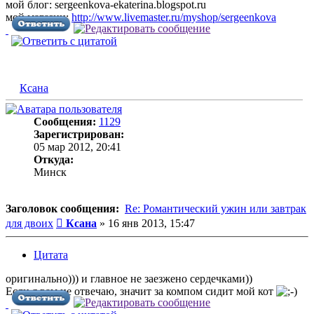
мой блог: sergeenkova-ekaterina.blogspot.ru
мой магазин:
http://www.livemaster.ru/myshop/sergeenkova
Ксана
Сообщения:
1129
Зарегистрирован:
05 мар 2012, 20:41
Откуда:
Минск
Заголовок сообщения:
Re: Романтический ужин или завтрак
Сообщение
для двоих
Ксана
»
16 янв 2013, 15:47
Цитата
оригинально))) и главное не заезжено сердечками))
Если я вам не отвечаю, значит за компом сидит мой кот