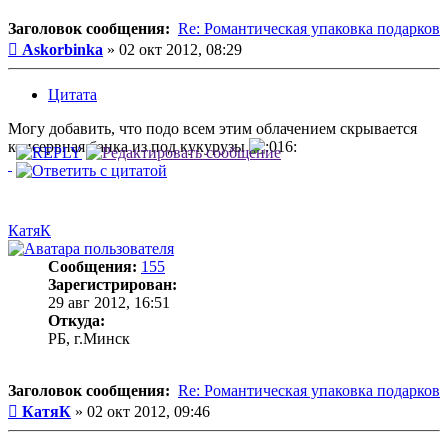
Заголовок сообщения:
Re: Романтическая упаковка подарков
Сообщение
Askorbinka
»
02 окт 2012, 08:29
Цитата
Могу добавить, что подо всем этим облачением скрывается
консервная банка из под кукурузы
КатяК
Сообщения:
155
Зарегистрирован:
29 авг 2012, 16:51
Откуда:
РБ, г.Минск
Заголовок сообщения:
Re: Романтическая упаковка подарков
Сообщение
КатяК
»
02 окт 2012, 09:46