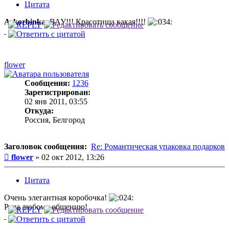
Цитата
Askorbinka
, ВАУ!!! Красотища какая!!!!
flower
Сообщения:
1236
Зарегистрирован:
02 янв 2011, 03:55
Откуда:
Россия, Белгород
Заголовок сообщения:
Re: Романтическая упаковка подарков
Сообщение
flower
»
02 окт 2012, 13:26
Цитата
Очень элегантная коробочка!
Рада любому общению!