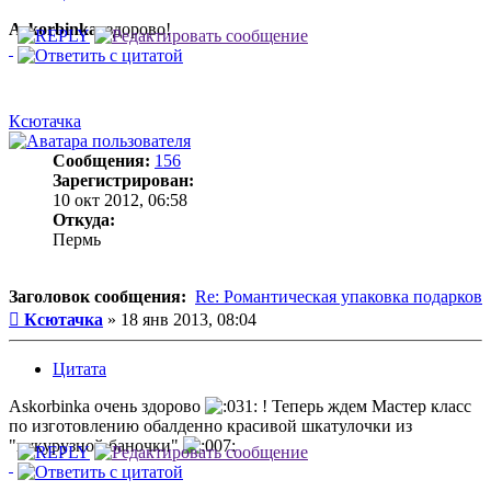
Askorbinka
, здорово!
Ксютачка
Сообщения:
156
Зарегистрирован:
10 окт 2012, 06:58
Откуда:
Пермь
Заголовок сообщения:
Re: Романтическая упаковка подарков
Сообщение
Ксютачка
»
18 янв 2013, 08:04
Цитата
Askorbinka очень здорово
! Теперь ждем Мастер класс
по изготовлению обалденно красивой шкатулочки из
"кукурузной баночки"