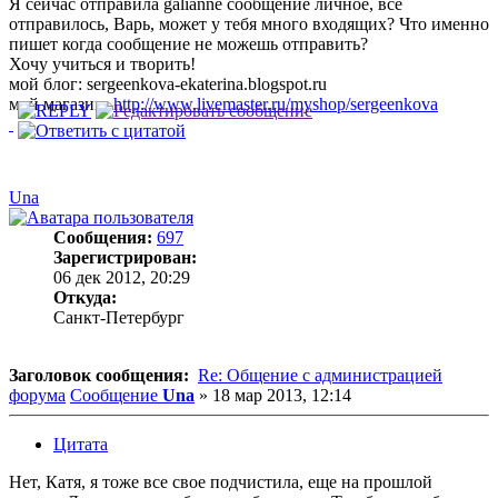
Я сейчас отправила galianne сообщение личное, все
отправилось, Варь, может у тебя много входящих? Что именно
пишет когда сообщение не можешь отправить?
Хочу учиться и творить!
мой блог: sergeenkova-ekaterina.blogspot.ru
мой магазин:
http://www.livemaster.ru/myshop/sergeenkova
Una
Сообщения:
697
Зарегистрирован:
06 дек 2012, 20:29
Откуда:
Санкт-Петербург
Заголовок сообщения:
Re: Общение с администрацией
форума
Сообщение
Una
»
18 мар 2013, 12:14
Цитата
Нет, Катя, я тоже все свое подчистила, еще на прошлой