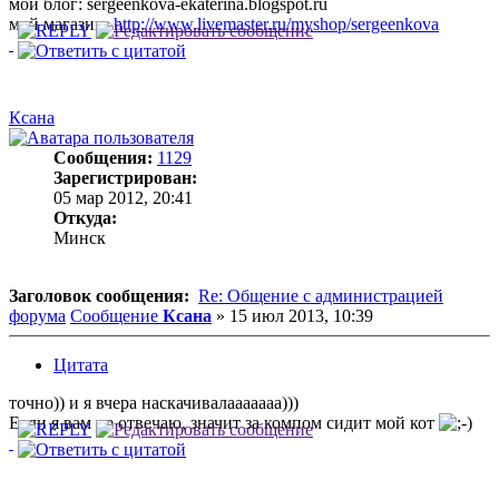
мой блог: sergeenkova-ekaterina.blogspot.ru
мой магазин:
http://www.livemaster.ru/myshop/sergeenkova
Ксана
Сообщения:
1129
Зарегистрирован:
05 мар 2012, 20:41
Откуда:
Минск
Заголовок сообщения:
Re: Общение с администрацией
форума
Сообщение
Ксана
»
15 июл 2013, 10:39
Цитата
точно)) и я вчера наскачивалааааааа)))
Если я вам не отвечаю, значит за компом сидит мой кот