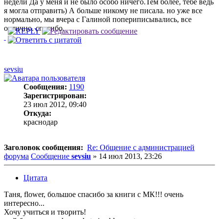
недели Да у меня и не было особо ничего.Тем более, тебе ведь
я могла отправить) А больше никому не писала. но уже все
нормально, мы вчера с Галиной попериписывались, все
отлично. спасибо.
sevsiu
Сообщения:
1190
Зарегистрирован:
23 июл 2012, 09:40
Откуда:
краснодар
Заголовок сообщения:
Re: Общение с администрацией
форума
Сообщение
sevsiu
»
14 июл 2013, 23:26
Цитата
Таня, flower, большое спасибо за книги с МК!!! очень
интересно...
Хочу учиться и творить!