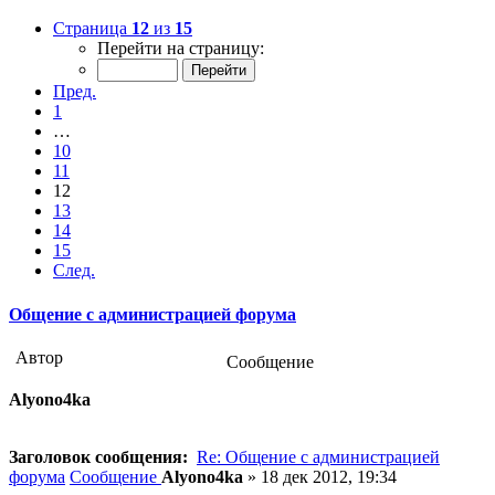
Страница
12
из
15
Перейти на страницу:
Пред.
1
…
10
11
12
13
14
15
След.
Общение с администрацией форума
Автор
Сообщение
Alyono4ka
Заголовок сообщения:
Re: Общение с администрацией
форума
Сообщение
Alyono4ka
»
18 дек 2012, 19:34