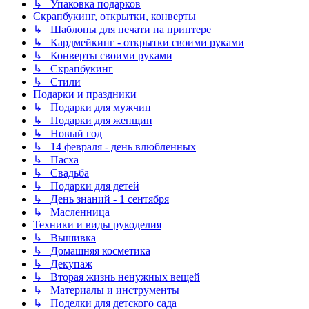
↳ Упаковка подарков
Скрапбукинг, открытки, конверты
↳ Шаблоны для печати на принтере
↳ Кардмейкинг - открытки своими руками
↳ Конверты своими руками
↳ Скрапбукинг
↳ Стили
Подарки и праздники
↳ Подарки для мужчин
↳ Подарки для женщин
↳ Новый год
↳ 14 февраля - день влюбленных
↳ Пасха
↳ Свадьба
↳ Подарки для детей
↳ День знаний - 1 сентября
↳ Масленница
Техники и виды рукоделия
↳ Вышивка
↳ Домашняя косметика
↳ Декупаж
↳ Вторая жизнь ненужных вещей
↳ Материалы и инструменты
↳ Поделки для детского сада