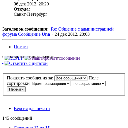
06 дек 2012, 20:29
Откуда:
Санкт-Петербург
Заголовок сообщения:
Re: Общение с администрацией
форума
Сообщение
Una
»
24 дек 2012, 20:03
Цитата
скоро мозги кипеть начнут....
Показать сообщения за:
Поле
сортировки
Версия для печати
145 сообщений
Страница
12
из
15