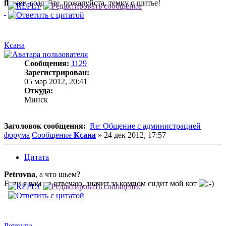
flower
, создайте, пожалуйста, темку о шитье!
Ксана
Сообщения:
1129
Зарегистрирован:
05 мар 2012, 20:41
Откуда:
Минск
Заголовок сообщения:
Re: Общение с администрацией
форума
Сообщение
Ксана
»
24 дек 2012, 17:57
Цитата
Petrovna
, а что шьем?
Если я вам не отвечаю, значит за компом сидит мой кот
Petrovna