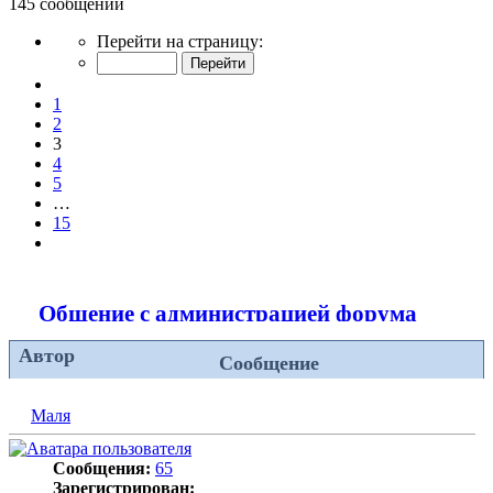
145 сообщений
Страница
Перейти на страницу:
3
из
Пред.
15
1
2
3
4
5
…
15
След.
Общение с администрацией форума
Автор
Сообщение
Маля
Сообщения:
65
Зарегистрирован: