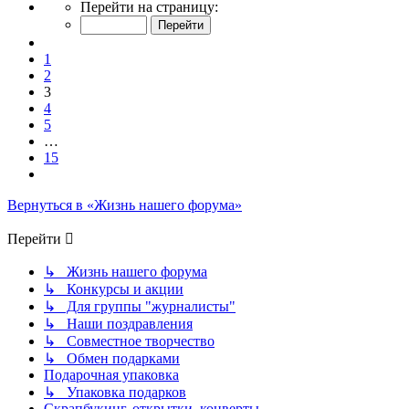
Страница
Перейти на страницу:
3
из
Пред.
15
1
2
3
4
5
…
15
След.
Вернуться в «Жизнь нашего форума»
Перейти
↳ Жизнь нашего форума
↳ Конкурсы и акции
↳ Для группы "журналисты"
↳ Наши поздравления
↳ Совместное творчество
↳ Обмен подарками
Подарочная упаковка
↳ Упаковка подарков
Скрапбукинг, открытки, конверты