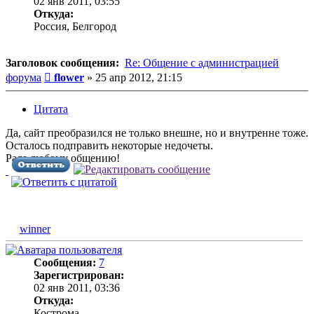
02 янв 2011, 03:55
Откуда:
Россия, Белгород
Заголовок сообщения:
Re: Общение с администрацией
Сообщение
форума
flower
»
25 апр 2012, 21:15
Цитата
Да, сайт преобразился не только внешне, но и внутренне тоже.
Осталось подправить некоторые недочеты.
Рада любому общению!
winner
Сообщения:
7
Зарегистрирован:
02 янв 2011, 03:36
Откуда:
Кострома