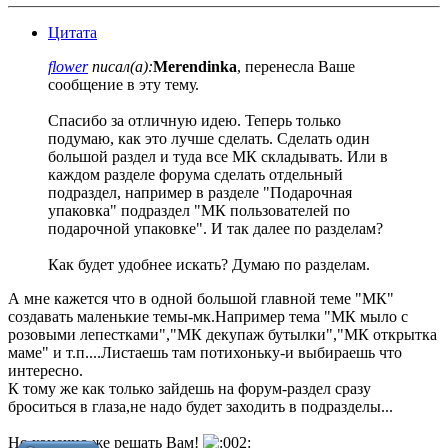
Цитата
flower
писал(а):
Merendinka
, перенесла Ваше
сообщение в эту тему.
Спасибо за отличную идею. Теперь только
подумаю, как это лучше сделать. Сделать один
большой раздел и туда все МК складывать. Или в
каждом разделе форума сделать отдельный
подраздел, например в разделе "Подарочная
упаковка" подраздел "МК пользователей по
подарочной упаковке". И так далее по разделам?
Как будет удобнее искать? Думаю по разделам.
А мне кажется что в одной большой главной теме "МК"
создавать маленькие темы-мк.Например тема "МК мыло с
розовыми лепестками","МК декупаж бутылки","МК открытка
маме" и т.п....Листаешь там потихоньку-и выбираешь что
интересно.
К тому же как только зайдешь на форум-раздел сразу
броситься в глаза,не надо будет заходить в подразделы...
Но конечно же решать Вам!