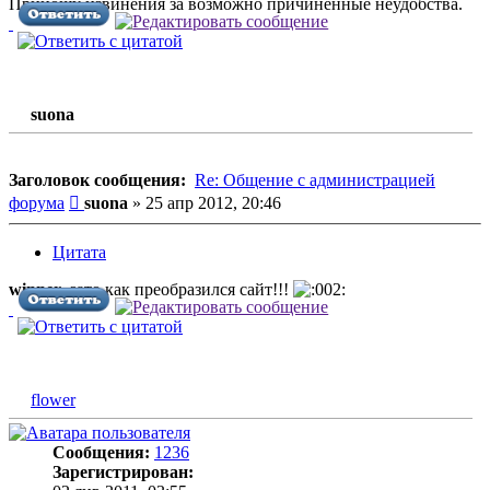
Приношу извинения за возможно причиненные неудобства.
suona
Заголовок сообщения:
Re: Общение с администрацией
Сообщение
форума
suona
»
25 апр 2012, 20:46
Цитата
winner
, зато как преобразился сайт!!!
flower
Сообщения:
1236
Зарегистрирован: