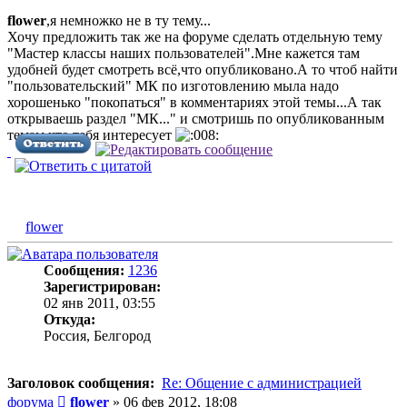
flower
,я немножко не в ту тему...
Хочу предложить так же на форуме сделать отдельную тему
"Мастер классы наших пользователей".Мне кажется там
удобней будет смотреть всё,что опубликовано.А то чтоб найти
"пользовательский" МК по изготовлению мыла надо
хорошенько "покопаться" в комментариях этой темы...А так
открываешь раздел "МК..." и смотришь по опубликованным
темам что тебя интересует
flower
Сообщения:
1236
Зарегистрирован:
02 янв 2011, 03:55
Откуда:
Россия, Белгород
Заголовок сообщения:
Re: Общение с администрацией
Сообщение
форума
flower
»
06 фев 2012, 18:08