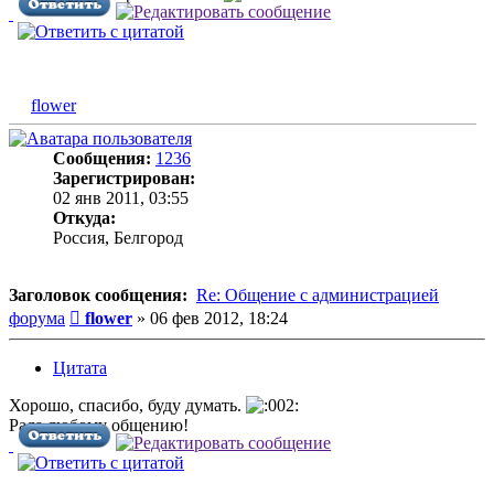
flower
Сообщения:
1236
Зарегистрирован:
02 янв 2011, 03:55
Откуда:
Россия, Белгород
Заголовок сообщения:
Re: Общение с администрацией
Сообщение
форума
flower
»
06 фев 2012, 18:24
Цитата
Хорошо, спасибо, буду думать.
Рада любому общению!