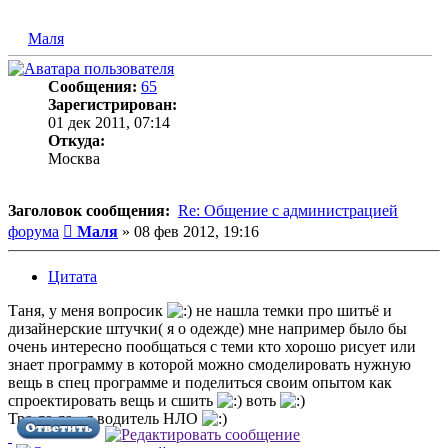
Маля
Сообщения:
65
Зарегистрирован:
01 дек 2011, 07:14
Откуда:
Москва
Заголовок сообщения:
Re: Общение с администрацией
Сообщение
форума
Маля
»
08 фев 2012, 19:16
Цитата
Таня, у меня вопросик
не нашла темки про шитьё и
дизайнерские штучки( я о одежде) мне например было бы
очень интересно пообщаться с теми кто хорошо рисует или
знает программу в которой можно смоделировать нужную
вещь в спец программе и поделиться своим опытом как
спроектировать вещь и сшить
воть
Тро ло ло - я водитель НЛО