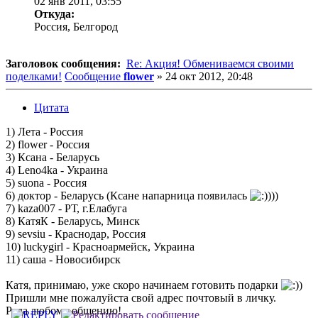
02 янв 2011, 03:55
Откуда:
Россия, Белгород
Заголовок сообщения:
Re: Акция! Обмениваемся своими
поделками!
Сообщение
flower
»
24 окт 2012, 20:48
Цитата
1) Лета - Россия
2) flower - Россия
3) Ксана - Беларусь
4) Leno4ka - Украина
5) suona - Россия
6) доктор - Беларусь (Ксане напарница появилась
)))
7) kaza007 - РТ, г.Елабуга
8) КатяК - Беларусь, Минск
9) sevsiu - Краснодар, Россия
10) luckygirl - Красноармейск, Украина
11) саша - Новосибирск
Катя, принимаю, уже скоро начинаем готовить подарки
)
Пришли мне пожалуйста свой адрес почтовый в личку.
Рада любому общению!