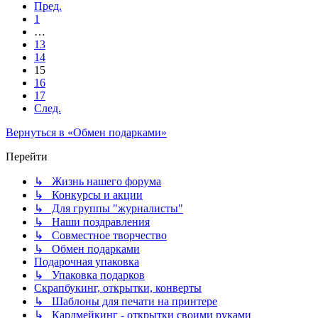
Пред.
1
…
13
14
15
16
17
След.
Вернуться в «Обмен подарками»
Перейти
↳ Жизнь нашего форума
↳ Конкурсы и акции
↳ Для группы "журналисты"
↳ Наши поздравления
↳ Совместное творчество
↳ Обмен подарками
Подарочная упаковка
↳ Упаковка подарков
Скрапбукинг, открытки, конверты
↳ Шаблоны для печати на принтере
↳ Кардмейкинг - открытки своими руками