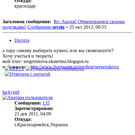
Откуда:
краснодар
Заголовок сообщения:
Re: Акция! Обмениваемся своими
поделками!
Сообщение
sevsiu
»
25 окт 2012, 00:55
Цитата
а пару самому выбирать нужно, или вы скомпануете?
Хочу учиться и творить!
мой блог: sergeenkova-ekaterina.blogspot.ru
мой магазин:
http://www.livemaster.ru/myshop/sergeenkova
luckygirl
Сообщения:
135
Зарегистрирован:
21 дек 2011, 04:09
Откуда:
г.Красноармейск,Украина