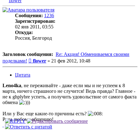
flower
Сообщения:
1236
Зарегистрирован:
02 янв 2011, 03:55
Откуда:
Россия, Белгород
Заголовок сообщения:
Re: Акция! Обмениваемся своими
Сообщение
поделками!
flower
»
21 фев 2012, 10:48
Цитата
Leno4ka
, не переживайте - даже если мы и не успеем к 8
марта, ничего страшного не случится! Ведь правда? Главное -
не к ghplybre успеть, а получить удовольствие от самого факта
обмена
))
Или у Вас еще какие-то причины есть?
Рада любому общению!