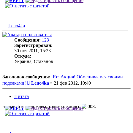
Leno4ka
Сообщения:
123
Зарегистрирован:
30 ноя 2011, 15:23
Откуда:
Украина, Стаханов
Заголовок сообщения:
Re: Акция! Обмениваемся своими
Сообщение
поделками!
Leno4ka
»
21 фев 2012, 10:40
Цитата
ну давайте подождем, только не долго