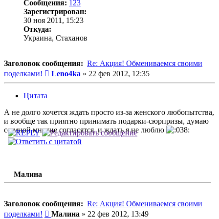
Сообщения:
123
Зарегистрирован:
30 ноя 2011, 15:23
Откуда:
Украина, Стаханов
Заголовок сообщения:
Re: Акция! Обмениваемся своими
Сообщение
поделками!
Leno4ka
»
22 фев 2012, 12:35
Цитата
А не долго хочется ждать просто из-за женского любопытства,
и вообще так приятно принимать подарки-сюрпризы, думаю
со мной многие согласятся, и ждать я не люблю
Малина
Заголовок сообщения:
Re: Акция! Обмениваемся своими
Сообщение
поделками!
Малина
»
22 фев 2012, 13:49