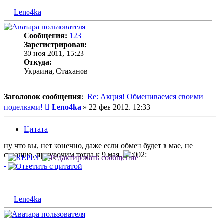
Leno4ka
Сообщения:
123
Зарегистрирован:
30 ноя 2011, 15:23
Откуда:
Украина, Стаханов
Заголовок сообщения:
Re: Акция! Обмениваемся своими
Сообщение
поделками!
Leno4ka
»
22 фев 2012, 12:33
Цитата
ну что вы, нет конечно, даже если обмен будет в мае, не
страшно, приурочим тогда к 9 мая.
Leno4ka