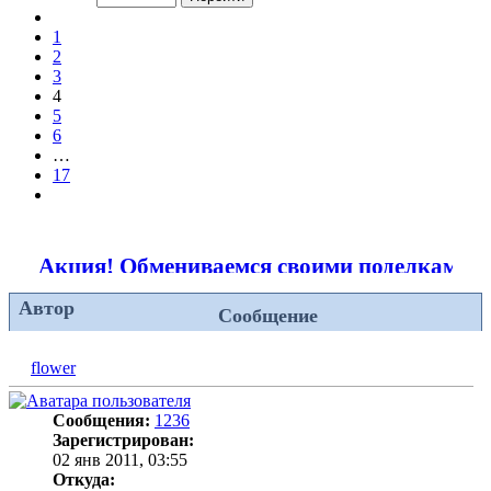
из
Пред.
17
1
2
3
4
5
6
…
17
След.
Акция! Обмениваемся своими поделками!
Автор
Сообщение
flower
Сообщения:
1236
Зарегистрирован:
02 янв 2011, 03:55
Откуда: