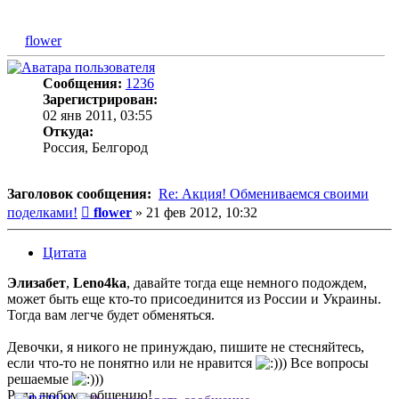
flower
Сообщения:
1236
Зарегистрирован:
02 янв 2011, 03:55
Откуда:
Россия, Белгород
Заголовок сообщения:
Re: Акция! Обмениваемся своими
Сообщение
поделками!
flower
»
21 фев 2012, 10:32
Цитата
Элизабет
,
Leno4ka
, давайте тогда еще немного подождем,
может быть еще кто-то присоединится из России и Украины.
Тогда вам легче будет обменяться.
Девочки, я никого не принуждаю, пишите не стесняйтесь,
если что-то не понятно или не нравится
)) Все вопросы
решаемые
))
Рада любому общению!