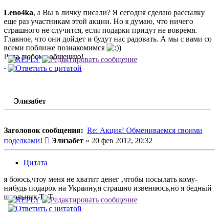
Leno4ka
, а Вы в личку писали? Я сегодня сделаю рассылку
еще раз участникам этой акции. Но я думаю, что ничего
страшного не случится, если подарки придут не вовремя.
Главное, что они дойдет и будут нас радовать. А мы с вами со
всеми поближе познакомимся
)
Рада любому общению!
Элизабет
Заголовок сообщения:
Re: Акция! Обмениваемся своими
Сообщение
поделками!
Элизабет
»
20 фев 2012, 20:32
Цитата
я боюсь,чтоу меня не хватит денег ,чтобы посылать кому-
нибудь подарок на Украину,я страшно извеняюсь,но я бедный
школьник Т_Т