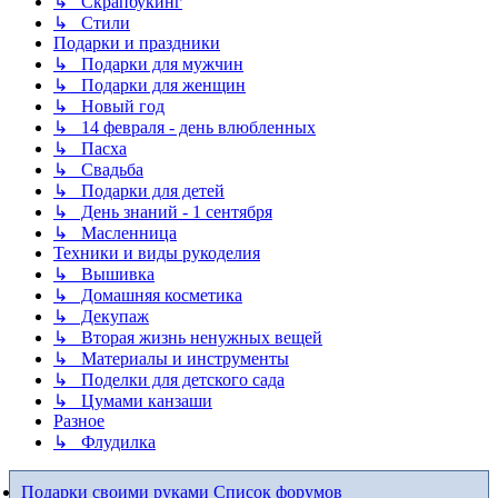
↳ Скрапбукинг
↳ Стили
Подарки и праздники
↳ Подарки для мужчин
↳ Подарки для женщин
↳ Новый год
↳ 14 февраля - день влюбленных
↳ Пасха
↳ Свадьба
↳ Подарки для детей
↳ День знаний - 1 сентября
↳ Масленница
Техники и виды рукоделия
↳ Вышивка
↳ Домашняя косметика
↳ Декупаж
↳ Вторая жизнь ненужных вещей
↳ Материалы и инструменты
↳ Поделки для детского сада
↳ Цумами канзаши
Разное
↳ Флудилка
Подарки своими руками
Список форумов