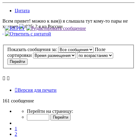
Цитата
Всем привет! можно к вам)) я слышала тут кому-то пары не
хватает
? я из России
Показать сообщения за:
Поле
сортировки
Версия для печати
161 сообщение
Страница
Перейти на страницу:
4
из
Пред.
17
1
2