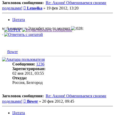
Заголовок сообщения:
Re: Акция! Обмениваемся своими
Сообщение
поделками!
Leno4ka
»
19 фев 2012, 13:20
Цитата
мой напарник Элизабет что-то молчит
flower
Сообщения:
1236
Зарегистрирован:
02 янв 2011, 03:55
Откуда:
Россия, Белгород
Заголовок сообщения:
Re: Акция! Обмениваемся своими
Сообщение
поделками!
flower
»
20 фев 2012, 09:45
Цитата