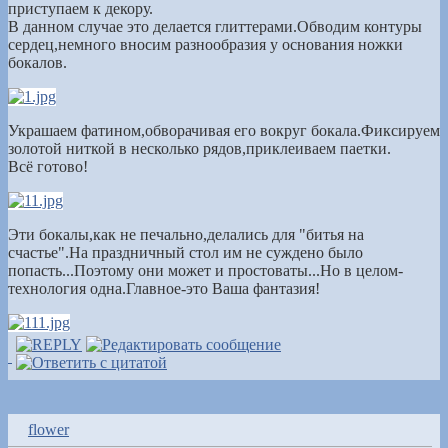
приступаем к декору.
В данном случае это делается глиттерами.Обводим контуры
сердец,немного вносим разнообразия у основания ножки
бокалов.
Украшаем фатином,обворачивая его вокруг бокала.Фиксируем
золотой ниткой в несколько рядов,приклеиваем паетки.
Всё готово!
Эти бокалы,как не печально,делались для "битья на
счастье".На праздничный стол им не суждено было
попасть...Поэтому они может и простоваты...Но в целом-
технология одна.Главное-это Ваша фантазия!
flower