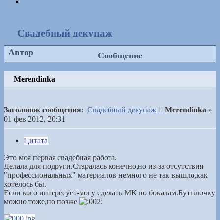
След.
Свадебный декупаж
Автор
Сообщение
Merendinka
Сообщение
Заголовок сообщения:
Свадебный декупаж
Merendinka
»
01 фев 2012, 20:31
Цитата
Это моя первая свадебная работа.
Делала для подруги.Старалась конечно,но из-за отсутствия
"профессиональных" материалов немного не так вышло,как
хотелось бы.
Если кого интересует-могу сделать МК по бокалам.Бутылочку
можно тоже,но позже