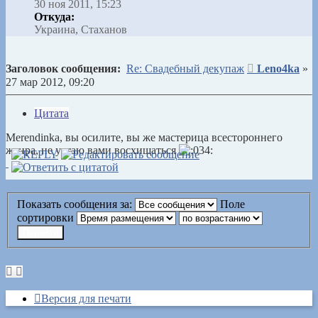
30 ноя 2011, 15:23
Откуда:
Украина, Стаханов
Сообщение
Заголовок сообщения:
Re: Свадебный декупаж
Leno4ka
»
27 мар 2012, 09:20
Цитата
Merendinka, вы осилите, вы же мастерица всестороннего
жанра, не устаю вами восхищаться
Показать сообщения за:
Поле
сортировки
Версия для печати