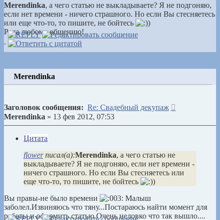
Merendinka
, а чего статью не выкладываете? Я не подгоняю,
если нет времени - ничего страшного. Но если Вы стесняетесь
или еще что-то, то пишите, не бойтесь
)
Рада любому общению!
Merendinka
Сообщение
Заголовок сообщения:
Re: Свадебный декупаж
Merendinka
»
13 фев 2012, 07:53
Цитата
flower
писал(а):
Merendinka
, а чего статью не
выкладываете? Я не подгоняю, если нет времени -
ничего страшного. Но если Вы стесняетесь или
еще что-то, то пишите, не бойтесь
)
Вы правы-не было времени
Малыш
заболел.Извиняюсь что тяну...Постараюсь найти момент для
работы и оформить статью.Очень неловко что так вышло....