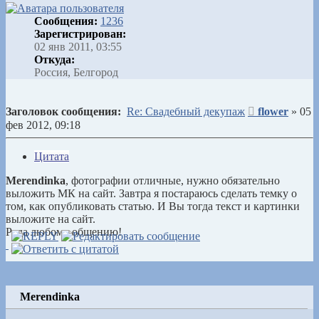
Сообщения:
1236
Зарегистрирован:
02 янв 2011, 03:55
Откуда:
Россия, Белгород
Сообщение
Заголовок сообщения:
Re: Свадебный декупаж
flower
»
05
фев 2012, 09:18
Цитата
Merendinka
, фотографии отличные, нужно обязательно
выложить МК на сайт. Завтра я постараюсь сделать темку о
том, как опубликовать статью. И Вы тогда текст и картинки
выложите на сайт.
Рада любому общению!
Merendinka