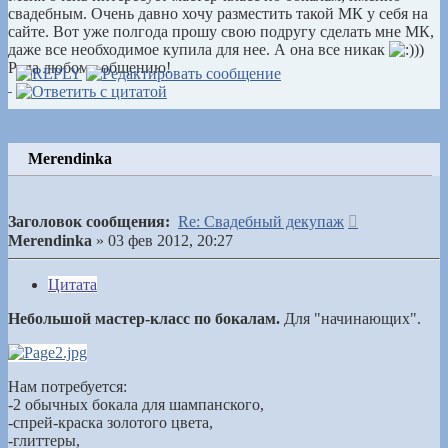
свадебным. Очень давно хочу разместить такой МК у себя на
сайте. Вот уже полгода прошу свою подругу сделать мне МК,
даже все необходимое купила для нее. А она все никак
))
Рада любому общению!
Merendinka
Сообщение
Заголовок сообщения:
Re: Свадебный декупаж
Merendinka
»
03 фев 2012, 20:27
Цитата
Небольшой мастер-класс по бокалам.
Для "начинающих".
Нам потребуется:
-2 обычных бокала для шампанского,
-спрей-краска золотого цвета,
-глиттеры,