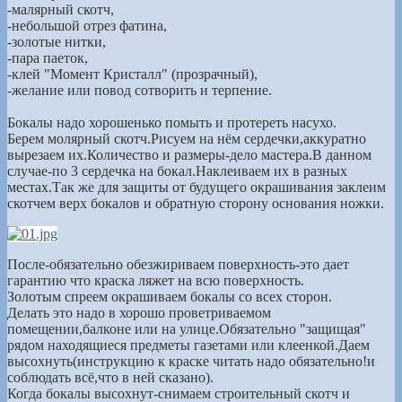
-малярный скотч,
-небольшой отрез фатина,
-золотые нитки,
-пара паеток,
-клей "Момент Кристалл" (прозрачный),
-желание или повод сотворить и терпение.
Бокалы надо хорошенько помыть и протереть насухо.
Берем молярный скотч.Рисуем на нём сердечки,аккуратно
вырезаем их.Количество и размеры-дело мастера.В данном
случае-по 3 сердечка на бокал.Наклеиваем их в разных
местах.Так же для защиты от будущего окрашивания заклеим
скотчем верх бокалов и обратную сторону основания ножки.
После-обязательно обезжириваем поверхность-это дает
гарантию что краска ляжет на всю поверхность.
Золотым спреем окрашиваем бокалы со всех сторон.
Делать это надо в хорошо проветриваемом
помещении,балконе или на улице.Обязательно "защищая"
рядом находящиеся предметы газетами или клеенкой.Даем
высохнуть(инструкцию к краске читать надо обязательно!и
соблюдать всё,что в ней сказано).
Когда бокалы высохнут-снимаем строительный скотч и