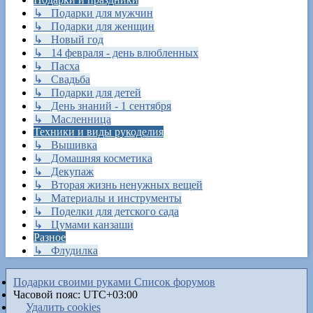
↳ Подарки для мужчин
↳ Подарки для женщин
↳ Новый год
↳ 14 февраля - день влюбленных
↳ Пасха
↳ Свадьба
↳ Подарки для детей
↳ День знаний - 1 сентября
↳ Масленница
Техники и виды рукоделия
↳ Вышивка
↳ Домашняя косметика
↳ Декупаж
↳ Вторая жизнь ненужных вещей
↳ Материалы и инструменты
↳ Поделки для детского сада
↳ Цумами канзаши
Разное
↳ Флудилка
Подарки своими руками
Список форумов
Часовой пояс:
UTC+03:00
Удалить cookies