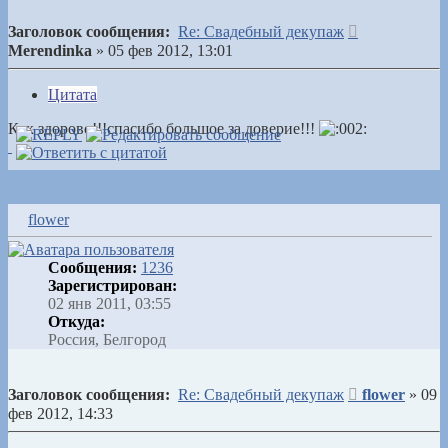
Сообщение
Заголовок сообщения:
Re: Свадебный декупаж
Merendinka
»
05 фев 2012, 13:01
Цитата
Как здорово!!!спасибо большое за доверие!!!
flower
Сообщения:
1236
Зарегистрирован:
02 янв 2011, 03:55
Откуда:
Россия, Белгород
Сообщение
Заголовок сообщения:
Re: Свадебный декупаж
flower
»
09
фев 2012, 14:33