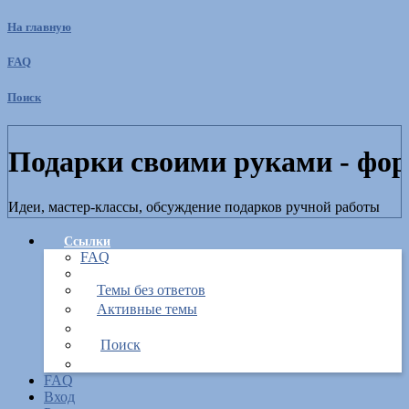
На главную
FAQ
Поиск
Подарки своими руками - фо
Идеи, мастер-классы, обсуждение подарков ручной работы
Пропустить
Ссылки
FAQ
Расширенный поиск
Поиск
Темы без ответов
Активные темы
Поиск
FAQ
Вход