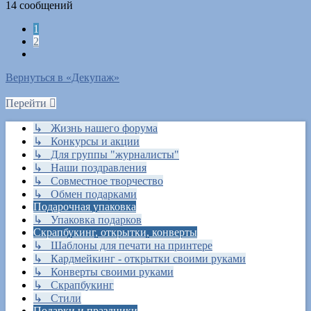
14 сообщений
1
2
След.
Вернуться в «Декупаж»
Перейти
↳ Жизнь нашего форума
↳ Конкурсы и акции
↳ Для группы "журналисты"
↳ Наши поздравления
↳ Совместное творчество
↳ Обмен подарками
Подарочная упаковка
↳ Упаковка подарков
Скрапбукинг, открытки, конверты
↳ Шаблоны для печати на принтере
↳ Кардмейкинг - открытки своими руками
↳ Конверты своими руками
↳ Скрапбукинг
↳ Стили
Подарки и праздники