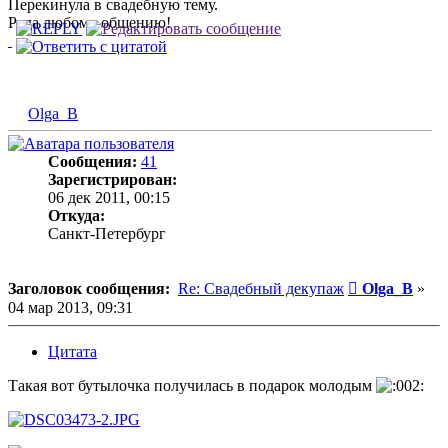
Перекинула в свадебную тему.
Рада любому общению!
Olga_B
Сообщения:
41
Зарегистрирован:
06 дек 2011, 00:15
Откуда:
Санкт-Петербург
Сообщение
Заголовок сообщения:
Re: Свадебный декупаж
Olga_B
»
04 мар 2013, 09:31
Цитата
Такая вот бутылочка получилась в подарок молодым