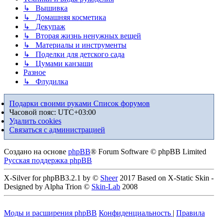
↳ Вышивка
↳ Домашняя косметика
↳ Декупаж
↳ Вторая жизнь ненужных вещей
↳ Материалы и инструменты
↳ Поделки для детского сада
↳ Цумами канзаши
Разное
↳ Флудилка
Подарки своими руками
Список форумов
Часовой пояс:
UTC+03:00
Удалить cookies
Связаться с администрацией
Создано на основе
phpBB
® Forum Software © phpBB Limited
Русская поддержка phpBB
X-Silver for phpBB3.2.1 by ©
Sheer
2017 Based on X-Static Skin -
Designed by Alpha Trion ©
Skin-Lab
2008
Моды и расширения phpBB
Конфиденциальность
|
Правила