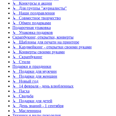
↳ Конкурсы и акции
↳ Для группы "журналисты"
↳ Наши поздравления
↳ Совместное творчество
↳ Обмен подарками
Подарочная упаковка
↳ Упаковка подарков
Скрапбукинг, открытки, конверты
↳ Шаблоны для печати на принтере
↳ Кардмейкинг - открытки своими руками
↳ Конверты своими руками
↳ Скрапбукинг
↳ Стили
Подарки и праздники
↳ Подарки для мужчин
↳ Подарки для женщин
↳ Новый год
↳ 14 февраля - день влюбленных
↳ Пасха
↳ Свадьба
↳ Подарки для детей
↳ День знаний - 1 сентября
↳ Масленница
Техники и виды рукоделия