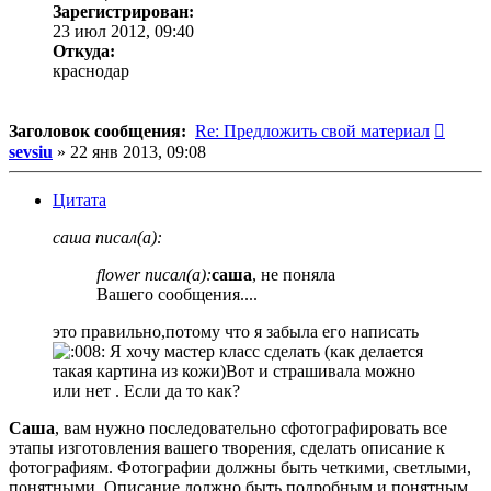
Зарегистрирован:
23 июл 2012, 09:40
Откуда:
краснодар
Сооб
Заголовок сообщения:
Re: Предложить свой материал
sevsiu
»
22 янв 2013, 09:08
Цитата
саша писал(а):
flower писал(а):
саша
, не поняла
Вашего сообщения....
это правильно,потому что я забыла его написать
Я хочу мастер класс сделать (как делается
такая картина из кожи)Вот и страшивала можно
или нет . Если да то как?
Саша
, вам нужно последовательно сфотографировать все
этапы изготовления вашего творения, сделать описание к
фотографиям. Фотографии должны быть четкими, светлыми,
понятными. Описание должно быть подробным и понятным,