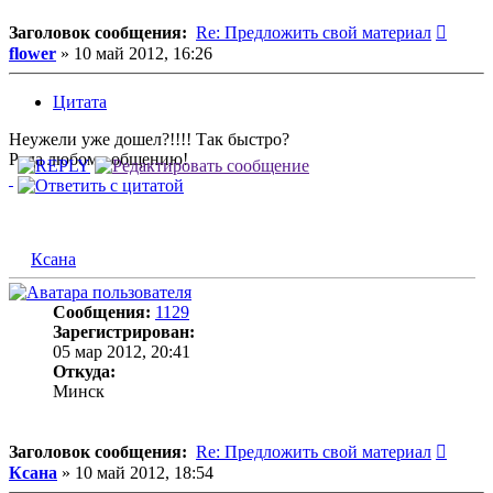
Сооб
Заголовок сообщения:
Re: Предложить свой материал
flower
»
10 май 2012, 16:26
Цитата
Неужели уже дошел?!!!! Так быстро?
Рада любому общению!
Ксана
Сообщения:
1129
Зарегистрирован:
05 мар 2012, 20:41
Откуда:
Минск
Сооб
Заголовок сообщения:
Re: Предложить свой материал
Ксана
»
10 май 2012, 18:54