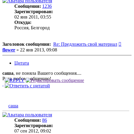
Сообщения:
1236
Зарегистрирован:
02 янв 2011, 03:55
Откуда:
Россия, Белгород
Сооб
Заголовок сообщения:
Re: Предложить свой материал
flower
»
22 янв 2013, 09:08
Цитата
саша
, не поняла Вашего сообщения....
Рада любому общению!
саша
Сообщения:
86
Зарегистрирован:
07 сен 2012, 09:02