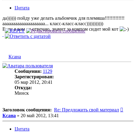
Цитата
да)))))) пойду уже делать альбомчик для племяша!!!!!!!!!!!!!
аааааааааааааааааааа... класс-класс-класс)))))))))))
Если я вам не отвечаю, значит за компом сидит мой кот
Ксана
Сообщения:
1129
Зарегистрирован:
05 мар 2012, 20:41
Откуда:
Минск
Сооб
Заголовок сообщения:
Re: Предложить свой материал
Ксана
»
20 май 2012, 13:41
Цитата