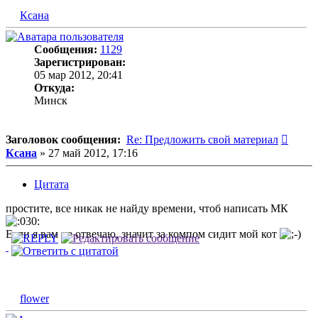
Ксана
Сообщения:
1129
Зарегистрирован:
05 мар 2012, 20:41
Откуда:
Минск
Сооб
Заголовок сообщения:
Re: Предложить свой материал
Ксана
»
27 май 2012, 17:16
Цитата
простите, все никак не найду времени, чтоб написать МК
Если я вам не отвечаю, значит за компом сидит мой кот
flower