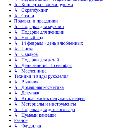
↳ Конверты своими руками
↳ Скрапбукинг
↳ Стили
Подарки и праздники
↳ Подарки для мужчин
↳ Подарки для женщин
↳ Новый год
↳ 14 февраля - день влюбленных
↳ Пасха
↳ Свадьба
↳ Подарки для детей
↳ День знаний - 1 сентября
↳ Масленница
Техники и виды рукоделия
↳ Вышивка
↳ Домашняя косметика
↳ Декупаж
↳ Вторая жизнь ненужных вещей
↳ Материалы и инструменты
↳ Поделки для детского сада
↳ Цумами канзаши
Разное
↳ Флудилка