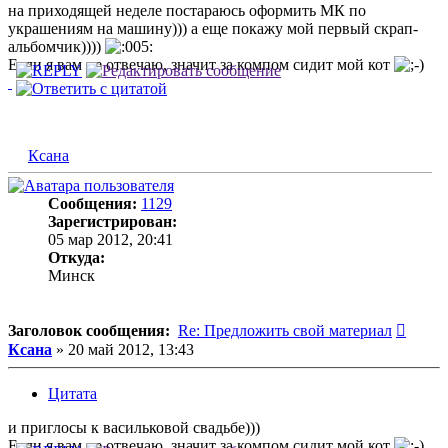
на приходящей неделе постараюсь оформить МК по
украшениям на машину))) а еще покажу мой первый скрап-
альбомчик))))
Если я вам не отвечаю, значит за компом сидит мой кот
Ксана
Сообщения:
1129
Зарегистрирован:
05 мар 2012, 20:41
Откуда:
Минск
Сооб
Заголовок сообщения:
Re: Предложить свой материал
Ксана
»
20 май 2012, 13:43
Цитата
и приглосы к васильковой свадьбе)))
Если я вам не отвечаю, значит за компом сидит мой кот