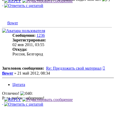
flower
Сообщения:
1236
Зарегистрирован:
02 янв 2011, 03:55
Откуда:
Россия, Белгород
Сооб
Заголовок сообщения:
Re: Предложить свой материал
flower
»
21 май 2012, 08:34
Цитата
Отлично!
Рада любому общению!