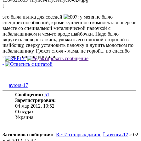
[
это была пытка для соседей
у меня не было
спецприспособлений, кроме купленного комплекта люверсов
вместе со специальной металлической палочкой с
набалдашником и чем-то вроде шайбочки. Надо было
вкрутить люверс в ткань, уложить его плоской стороной в
шайбочку, сверху установить палочку и лупить молотком по
набалдашнику. Грохот стоял - мама, не горюй... но спасибо
соседям, они не роптали
avrora-17
Сообщения:
51
Зарегистрирован:
04 мар 2012, 19:52
Откуда:
Украина
Сообщение
Заголовок сообщения:
Re: Из старых джинс
avrora-17
»
02
май 2012, 17:37