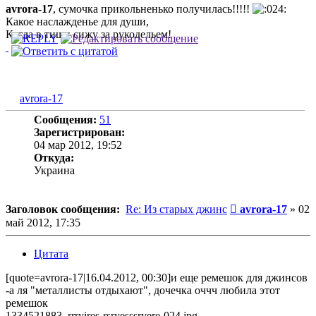
avrora-17
, сумочка прикольненько получилась!!!!!
Какое наслажденье для души,
Когда в тиши сижу за рукодельем!
avrora-17
Сообщения:
51
Зарегистрирован:
04 мар 2012, 19:52
Откуда:
Украина
Сообщение
Заголовок сообщения:
Re: Из старых джинс
avrora-17
»
02
май 2012, 17:35
Цитата
[quote=avrora-17|16.04.2012, 00:30]и еще ремешок для джинсов
-а ля "металлисты отдыхают", дочечка оччч любила этот
ремешок
1334521883_rrryires-rsryesssryere-024.jpg