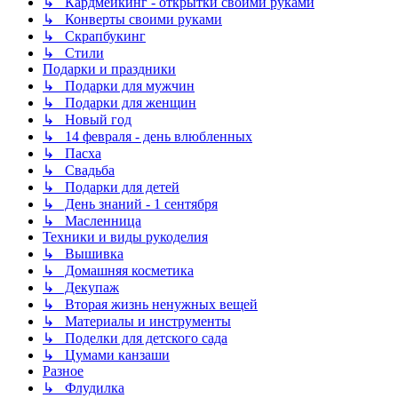
↳ Кардмейкинг - открытки своими руками
↳ Конверты своими руками
↳ Скрапбукинг
↳ Стили
Подарки и праздники
↳ Подарки для мужчин
↳ Подарки для женщин
↳ Новый год
↳ 14 февраля - день влюбленных
↳ Пасха
↳ Свадьба
↳ Подарки для детей
↳ День знаний - 1 сентября
↳ Масленница
Техники и виды рукоделия
↳ Вышивка
↳ Домашняя косметика
↳ Декупаж
↳ Вторая жизнь ненужных вещей
↳ Материалы и инструменты
↳ Поделки для детского сада
↳ Цумами канзаши
Разное
↳ Флудилка