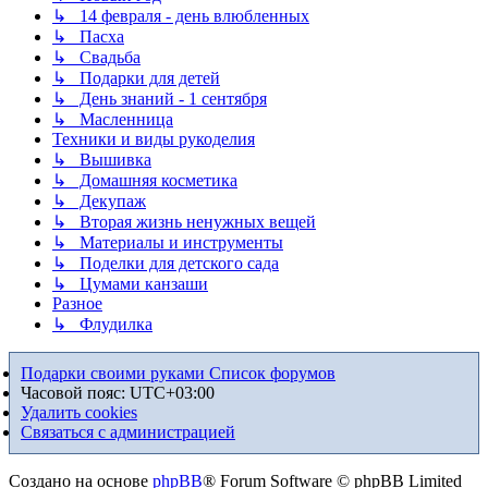
↳ 14 февраля - день влюбленных
↳ Пасха
↳ Свадьба
↳ Подарки для детей
↳ День знаний - 1 сентября
↳ Масленница
Техники и виды рукоделия
↳ Вышивка
↳ Домашняя косметика
↳ Декупаж
↳ Вторая жизнь ненужных вещей
↳ Материалы и инструменты
↳ Поделки для детского сада
↳ Цумами канзаши
Разное
↳ Флудилка
Подарки своими руками
Список форумов
Часовой пояс:
UTC+03:00
Удалить cookies
Связаться с администрацией
Создано на основе
phpBB
® Forum Software © phpBB Limited