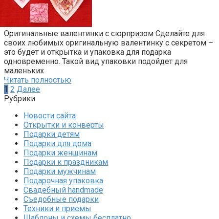
Оригинальные валентинки с сюрпризом Сделайте для
своих любимых оригинальную валентинку с секретом –
это будет и открытка и упаковка для подарка
одновременно. Такой вид упаковки подойдет для
маленьких
Читать полностью
Пагинация
1
2
Далее
записей
Рубрики
Новости сайта
Открытки и конверты
Подарки детям
Подарки для дома
Подарки женщинам
Подарки к праздникам
Подарки мужчинам
Подарочная упаковка
Свадебный handmade
Съедобные подарки
Техники и приемы
Шаблоны и схемы бесплатно