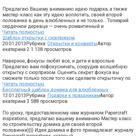
Предлагаю Вашему вниманию идею подарка, а также
мастер-класс как эту идею воплотить, своей второй
половинке в день влюбленных и не только… Топиарий
сердечное деревце — очень романтичный и
Читать полностью
Шаблон открытки с сюрпризом
20.01.2013
Рубрика:
Открытки и конверты
Автор:
екатерина
2
1 138 просмотров
Наверное, фокусы любят все, и дети и взрослые.
Предлагаю вам пофокусничать, соорудив волшебную
открытку с сюрпризом. Оценить секрет фокуса вы
сможете только после того как сделаете открыточку по
Читать полностью
Бесплатный шаблон домика для влюбленных
13.01.2013
Рубрика:
Подарки к праздникам
Автор:
екатерина
3
588 просмотров
По уроку, предоставленному нам журналом Papercraft
inspirations, предлагаю вашему вниманию Мастер класс
по строительству домика для своей второй
половинки)))) Идея домика и фото принадлежат журналу
Papercraft inspirations, который