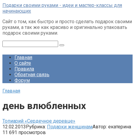
Перейти
Подарки своими руками - идеи и мастер-классы для
к
начинающих
контенту
Сайт о том, как быстро и просто сделать подарок своими
руками, а так же как красиво и оригинально упаковать
подарок своими руками.
Поиск:
Главная
О сайте
Правила
Обратная связь
Форум
Главная
день влюбленных
Топиарий «Сердечное деревце»
12.02.2013
Рубрика:
Подарки женщинам
Автор:
екатерина
11
691 просмотров