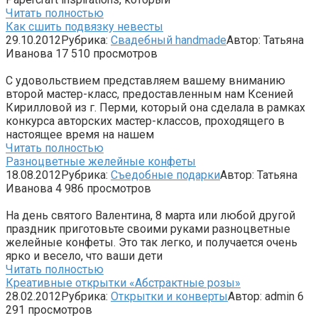
Читать полностью
Как сшить подвязку невесты
29.10.2012
Рубрика:
Свадебный handmade
Автор:
Татьяна
Иванова
17
510 просмотров
С удовольствием представляем вашему вниманию
второй мастер-класс, предоставленным нам Ксенией
Кирилловой из г. Перми, который она сделала в рамках
конкурса авторских мастер-классов, проходящего в
настоящее время на нашем
Читать полностью
Разноцветные желейные конфеты
18.08.2012
Рубрика:
Съедобные подарки
Автор:
Татьяна
Иванова
4
986 просмотров
На день святого Валентина, 8 марта или любой другой
праздник приготовьте своими руками разноцветные
желейные конфеты. Это так легко, и получается очень
ярко и весело, что ваши дети
Читать полностью
Креативные открытки «Абстрактные розы»
28.02.2012
Рубрика:
Открытки и конверты
Автор:
admin
6
291 просмотров