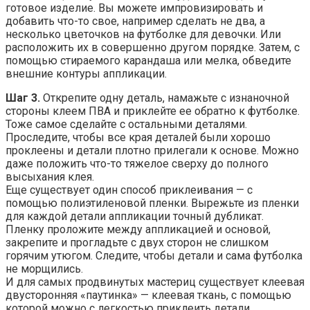
готовое изделие. Вы можете импровизировать и
добавить что-то свое, например сделать не два, а
несколько цветочков на футболке для девочки. Или
расположить их в совершенно другом порядке. Затем, с
помощью стираемого карандаша или мелка, обведите
внешние контуры аппликации.
Шаг 3.
Открепите одну деталь, намажьте с изнаночной
стороны клеем ПВА и приклейте ее обратно к футболке.
Тоже самое сделайте с остальными деталями.
Проследите, чтобы все края деталей были хорошо
проклеены и детали плотно прилегали к основе. Можно
даже положить что-то тяжелое сверху до полного
высыхания клея.
Еще существует один способ приклеивания — с
помощью полиэтиленовой пленки. Вырежьте из пленки
для каждой детали аппликации точный дубликат.
Пленку проложите между аппликацией и основой,
закрепите и прогладьте с двух сторон не слишком
горячим утюгом. Следите, чтобы детали и сама футболка
не морщились.
И для самых продвинутых мастериц существует клеевая
двусторонняя «паутинка» — клеевая ткань, с помощью
которой можно с легкостью приклеить детали