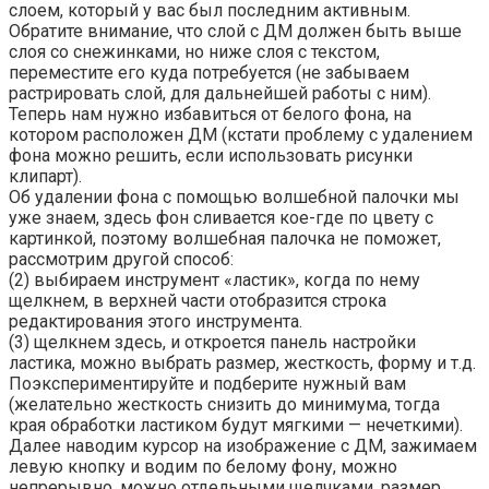
слоем, который у вас был последним активным.
Обратите внимание, что слой с ДМ должен быть выше
слоя со снежинками, но ниже слоя с текстом,
переместите его куда потребуется (не забываем
растрировать слой, для дальнейшей работы с ним).
Теперь нам нужно избавиться от белого фона, на
котором расположен ДМ (кстати проблему с удалением
фона можно решить, если использовать рисунки
клипарт).
Об удалении фона с помощью волшебной палочки мы
уже знаем, здесь фон сливается кое-где по цвету с
картинкой, поэтому волшебная палочка не поможет,
рассмотрим другой способ:
(2) выбираем инструмент «ластик», когда по нему
щелкнем, в верхней части отобразится строка
редактирования этого инструмента.
(3) щелкнем здесь, и откроется панель настройки
ластика, можно выбрать размер, жесткость, форму и т.д.
Поэкспериментируйте и подберите нужный вам
(желательно жесткость снизить до минимума, тогда
края обработки ластиком будут мягкими — нечеткими).
Далее наводим курсор на изображение с ДМ, зажимаем
левую кнопку и водим по белому фону, можно
непрерывно, можно отдельными щелчками, размер