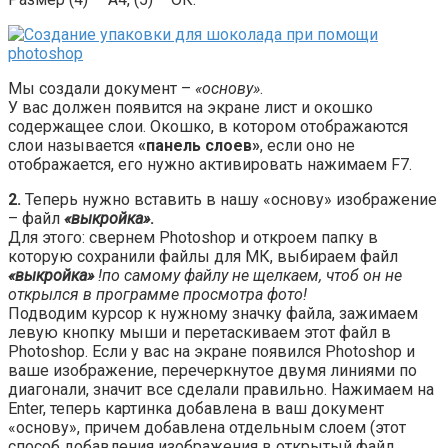
Мы создали документ –
«основу»
.
У вас должен появится на экране лист и окошко
содержащее слои. Окошко, в котором отображаются
слои называется
«панель слоев»
, если оно не
отображается, его нужно активировать нажимаем F7.
2.
Теперь нужно вставить в нашу «основу» изображение
– файл
«выкройка»
.
Для этого: свернем Photoshop и откроем папку в
которую сохранили файлы для МК, выбираем файл
«выкройка»
!по самому файлу не щелкаем, чтоб он не
открылся в программе просмотра фото!
Подводим курсор к нужному значку файла, зажимаем
левую кнопку мыши и перетаскиваем этот файл в
Photoshop. Если у вас на экране появился Photoshop и
ваше изображение, перечеркнутое двумя линиями по
диагонали, значит все сделали правильно. Нажимаем на
Enter, теперь картинка добавлена в ваш документ
«основу», причем добавлена отдельным слоем (этот
способ добавления изображения в открытый файл