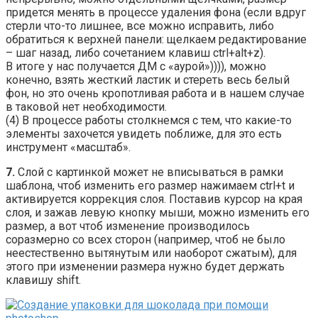
придется менять в процессе удаления фона (если вдруг
стерли что-то лишнее, все можно исправить, либо
обратиться к верхней панели: щелкаем редактирование
– шаг назад, либо сочетанием клавиш ctrl+alt+z).
В итоге у нас получается ДМ с «аурой»)))), можно
конечно, взять жесткий ластик и стереть весь белый
фон, но это очень кропотливая работа и в нашем случае
в таковой нет необходимости.
(4) В процессе работы столкнемся с тем, что какие-то
элементы захочется увидеть поближе, для это есть
инструмент «масштаб».
7.
Слой с картинкой может не вписываться в рамки
шаблона, чтоб изменить его размер нажимаем ctrl+t и
активируется коррекция слоя. Поставив курсор на края
слоя, и зажав левую кнопку мыши, можно изменить его
размер, а вот чтоб изменение производилось
соразмерно со всех сторон (например, чтоб не было
неестественно вытянутым или наоборот сжатым), для
этого при изменении размера нужно будет держать
клавишу shift.