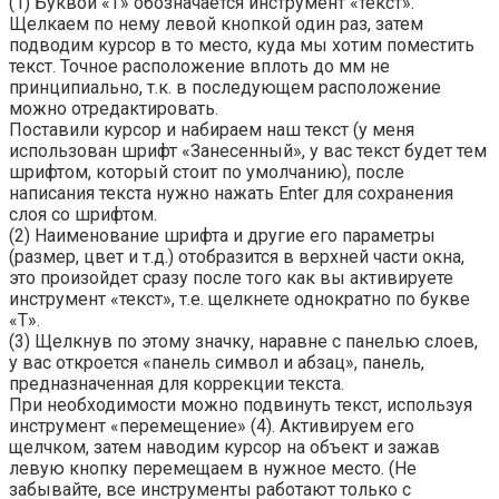
(1) Буквой «Т» обозначается инструмент «текст».
Щелкаем по нему левой кнопкой один раз, затем
подводим курсор в то место, куда мы хотим поместить
текст. Точное расположение вплоть до мм не
принципиально, т.к. в последующем расположение
можно отредактировать.
Поставили курсор и набираем наш текст (у меня
использован шрифт «Занесенный», у вас текст будет тем
шрифтом, который стоит по умолчанию), после
написания текста нужно нажать Enter для сохранения
слоя со шрифтом.
(2) Наименование шрифта и другие его параметры
(размер, цвет и т.д.) отобразится в верхней части окна,
это произойдет сразу после того как вы активируете
инструмент «текст», т.е. щелкнете однократно по букве
«Т».
(3) Щелкнув по этому значку, наравне с панелью слоев,
у вас откроется «панель символ и абзац», панель,
предназначенная для коррекции текста.
При необходимости можно подвинуть текст, используя
инструмент «перемещение» (4). Активируем его
щелчком, затем наводим курсор на объект и зажав
левую кнопку перемещаем в нужное место. (Не
забывайте, все инструменты работают только с