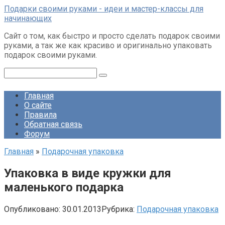
Перейти
Подарки своими руками - идеи и мастер-классы для
к
начинающих
контенту
Сайт о том, как быстро и просто сделать подарок своими
руками, а так же как красиво и оригинально упаковать
подарок своими руками.
Поиск:
Главная
О сайте
Правила
Обратная связь
Форум
Главная
»
Подарочная упаковка
Упаковка в виде кружки для
маленького подарка
Опубликовано:
30.01.2013
Рубрика:
Подарочная упаковка