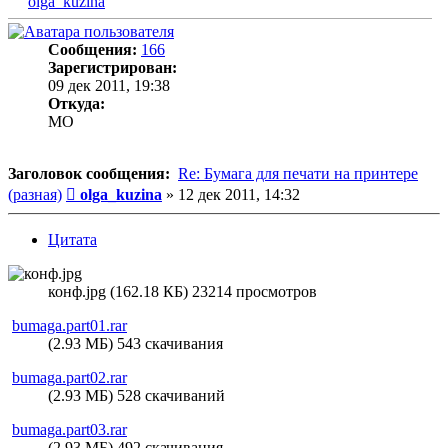
olga_kuzina
Сообщения:
166
Зарегистрирован:
09 дек 2011, 19:38
Откуда:
MO
Заголовок сообщения:
Re: Бумага для печати на принтере
Сообщение
(разная)
olga_kuzina
»
12 дек 2011, 14:32
Цитата
конф.jpg (162.18 КБ) 23214 просмотров
bumaga.part01.rar
(2.93 МБ) 543 скачивания
bumaga.part02.rar
(2.93 МБ) 528 скачиваний
bumaga.part03.rar
(2.93 МБ) 492 скачивания