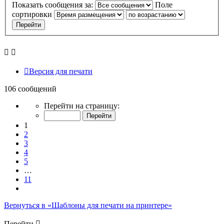
Показать сообщения за:
Поле
сортировки
Версия для печати
106 сообщений
Страница
Перейти на страницу:
1
из
1
11
2
3
4
5
…
11
След.
Вернуться в «Шаблоны для печати на принтере»
Перейти