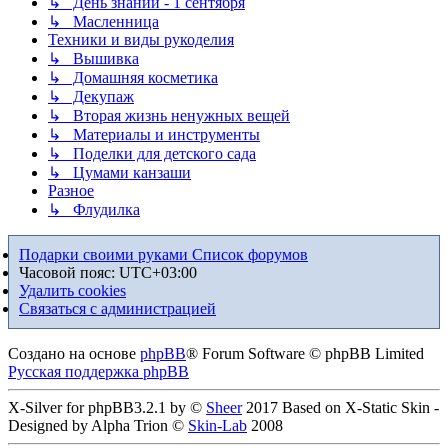
↳ День знаний - 1 сентября
↳ Масленница
Техники и виды рукоделия
↳ Вышивка
↳ Домашняя косметика
↳ Декупаж
↳ Вторая жизнь ненужных вещей
↳ Материалы и инструменты
↳ Поделки для детского сада
↳ Цумами канзаши
Разное
↳ Флудилка
Подарки своими руками
Список форумов
Часовой пояс:
UTC+03:00
Удалить cookies
Связаться с администрацией
Создано на основе
phpBB
® Forum Software © phpBB Limited
Русская поддержка phpBB
X-Silver for phpBB3.2.1 by ©
Sheer
2017 Based on X-Static Skin -
Designed by Alpha Trion ©
Skin-Lab
2008