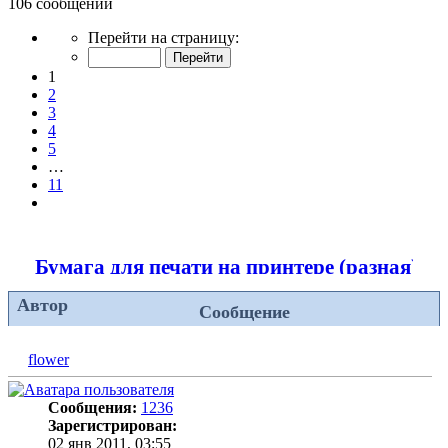
106 сообщений
Страница
Перейти на страницу:
1
из
1
11
2
3
4
5
…
11
След.
Бумага для печати на принтере (разная)
Автор
Сообщение
flower
Сообщения:
1236
Зарегистрирован:
02 янв 2011, 03:55