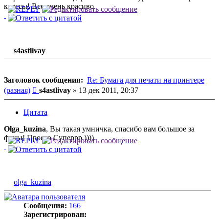
классы! Все очень красиво.
s4astlivay
Заголовок сообщения:
Re: Бумага для печати на принтере
Сообщение
(разная)
s4astlivay
»
13 дек 2011, 20:37
Цитата
Оlga_kuzina
, Вы такая умничка, спасибо вам большое за
фоны! Просто Суперрр ))))
olga_kuzina
Сообщения:
166
Зарегистрирован: