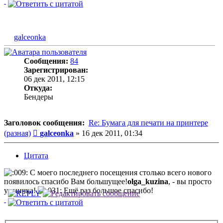
galceonka
Сообщения:
84
Зарегистрирован:
06 дек 2011, 12:15
Откуда:
Бендеры
Заголовок сообщения:
Re: Бумага для печати на принтере
Сообщение
(разная)
galceonka
»
16 дек 2011, 01:34
Цитата
С моего последнего посещения столько всего нового
появилось спасибо Вам большущее!
olga_kuzina
, - вы просто
умничка!
Ещё раз большое спасибо!