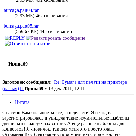
bumaga.part04.rar
(2.93 МБ) 462 скачивания
bumaga.part05.rar
(556.67 КБ) 445 скачиваний
Ирина69
Заголовок сообщения:
Re: Бумага для печати на принтере
Сообщение
(разная)
Ирина69
»
13 дек 2011, 12:11
Цитата
Спасибо Вам большое за все, что делаете! Я сегодня
зарегистрировалась и увидела такие изумительные шаблоны
для печати - аж дух захватило. А еще разные шаблоны для
конвертов! Я -новичок, так для меня это просто клад.
Огромная Вам благодарность за мини-курс и все мастер-