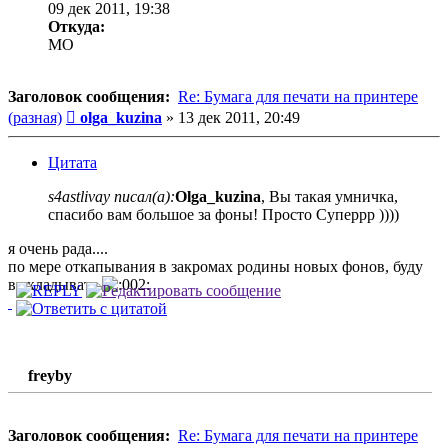
09 дек 2011, 19:38
Откуда:
MO
Заголовок сообщения:
Re: Бумага для печати на принтере
Сообщение
(разная)
olga_kuzina
»
13 дек 2011, 20:49
Цитата
s4astlivay писал(а):
Оlga_kuzina
, Вы такая умничка,
спасибо вам большое за фоны! Просто Суперрр ))))
я очень рада....
по мере откапывания в закромах родины новых фонов, буду
выкладывать
freyby
Заголовок сообщения:
Re: Бумага для печати на принтере