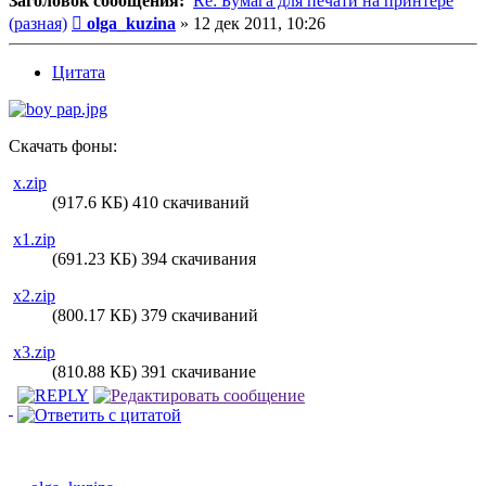
Заголовок сообщения:
Re: Бумага для печати на принтере
Сообщение
(разная)
olga_kuzina
»
12 дек 2011, 10:26
Цитата
Скачать фоны:
x.zip
(917.6 КБ) 410 скачиваний
x1.zip
(691.23 КБ) 394 скачивания
x2.zip
(800.17 КБ) 379 скачиваний
x3.zip
(810.88 КБ) 391 скачивание