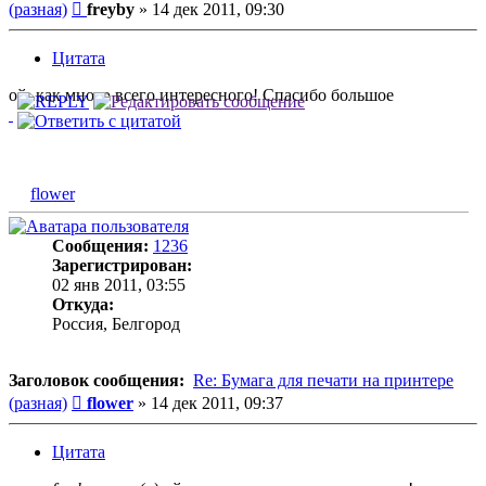
Сообщение
(разная)
freyby
»
14 дек 2011, 09:30
Цитата
ой, как много всего интересного! Спасибо большое
flower
Сообщения:
1236
Зарегистрирован:
02 янв 2011, 03:55
Откуда:
Россия, Белгород
Заголовок сообщения:
Re: Бумага для печати на принтере
Сообщение
(разная)
flower
»
14 дек 2011, 09:37
Цитата