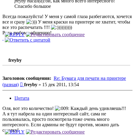
freyby писал(а):
ой, как много всего интересного!
Спасибо большое
Всегда пожалуйста! У меня у самой глаза разбегаются, хочется
все и сразу
)) У меня краски на принтере не хватит, чтобы
все это распечатать !!!!
)))))))))
Рада любому общению!
freyby
Заголовок сообщения:
Re: Бумага для печати на принтере
Сообщение
(разная)
freyby
»
15 дек 2011, 13:54
Цитата
Оля, вот это количество!
Каждый день удивляешь!!!
А я тут набрела на один интересный сайт, сама не
пользовалась, просто посмотрела-тоже очень много
интересного. Если админы не будут против, можно дать
ссылку!