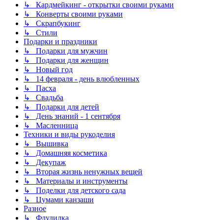
↳ Кардмейкинг - открытки своими руками
↳ Конверты своими руками
↳ Скрапбукинг
↳ Стили
Подарки и праздники
↳ Подарки для мужчин
↳ Подарки для женщин
↳ Новый год
↳ 14 февраля - день влюбленных
↳ Пасха
↳ Свадьба
↳ Подарки для детей
↳ День знаний - 1 сентября
↳ Масленница
Техники и виды рукоделия
↳ Вышивка
↳ Домашняя косметика
↳ Декупаж
↳ Вторая жизнь ненужных вещей
↳ Материалы и инструменты
↳ Поделки для детского сада
↳ Цумами канзаши
Разное
↳ Флудилка