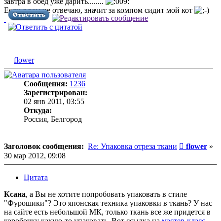
завтра в обед уже дарить........
Если я вам не отвечаю, значит за компом сидит мой кот
flower
Сообщения:
1236
Зарегистрирован:
02 янв 2011, 03:55
Откуда:
Россия, Белгород
Сообщени
Заголовок сообщения:
Re: Упаковка отреза ткани
flower
»
30 мар 2012, 09:08
Цитата
Ксана
, а Вы не хотите попробовать упаковать в стиле
"Фурошики"? Это японская техника упаковки в ткань? У нас
на сайте есть небольшой МК, только ткань все же придется в
коробочку какую-то упаковать. Вот ссылка на
мастер-класс
.