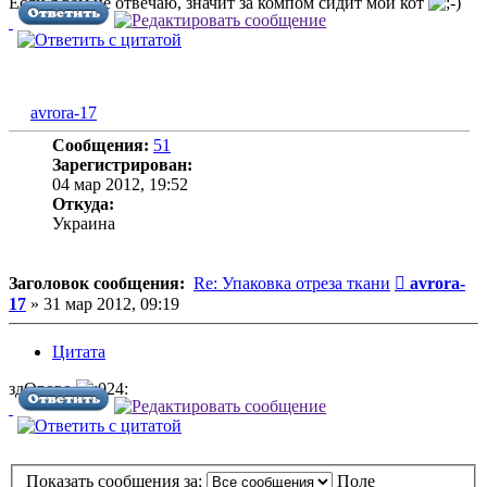
Если я вам не отвечаю, значит за компом сидит мой кот
avrora-17
Сообщения:
51
Зарегистрирован:
04 мар 2012, 19:52
Откуда:
Украина
Сообщени
Заголовок сообщения:
Re: Упаковка отреза ткани
avrora-
17
»
31 мар 2012, 09:19
Цитата
здОрово
Показать сообщения за:
Поле