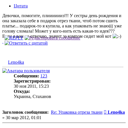
Цитата
Девочки, помогите, плииииииз!!! У сестры день рождения и
она заказала себе в подарок отрез ткани, чтоб потом сшить
платье... подарок-то я купила, а как упаковать не знаю((( уже
голову сломала! Может у кого-нить есть какая-то идея???
Если я вам не отвечаю, значит за компом сидит мой кот
Leno4ka
Сообщения:
123
Зарегистрирован:
30 ноя 2011, 15:23
Откуда:
Украина, Стаханов
Сообщени
Заголовок сообщения:
Re: Упаковка отреза ткани
Leno4ka
»
30 мар 2012, 01:01