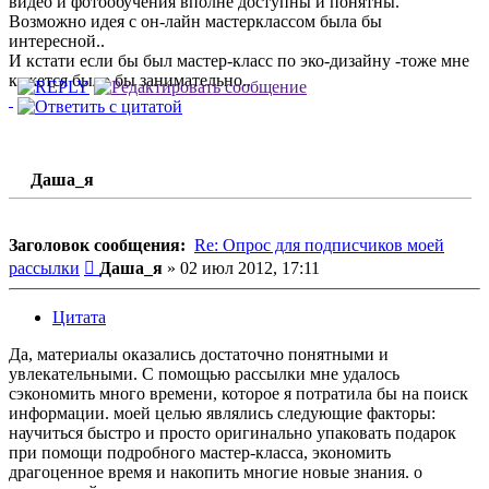
видео и фотообучения вполне доступны и понятны.
Возможно идея с он-лайн мастерклассом была бы
интересной..
И кстати если бы был мастер-класс по эко-дизайну -тоже мне
кажется было бы занимательно..
Даша_я
Заголовок сообщения:
Re: Опрос для подписчиков моей
Сообщение
рассылки
Даша_я
»
02 июл 2012, 17:11
Цитата
Да, материалы оказались достаточно понятными и
увлекательными. С помощью рассылки мне удалось
сэкономить много времени, которое я потратила бы на поиск
информации. моей целью являлись следующие факторы:
научиться быстро и просто оригинально упаковать подарок
при помощи подробного мастер-класса, экономить
драгоценное время и накопить многие новые знания. о