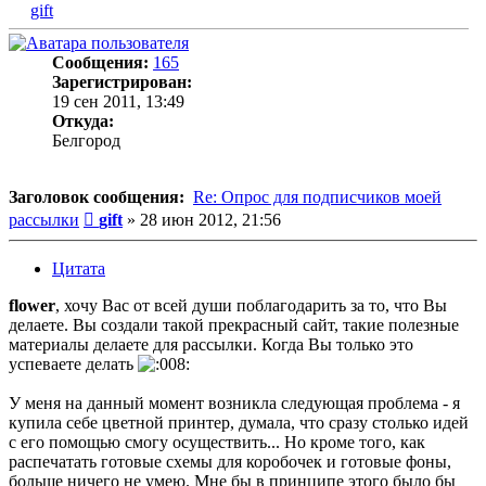
gift
Сообщения:
165
Зарегистрирован:
19 сен 2011, 13:49
Откуда:
Белгород
Заголовок сообщения:
Re: Опрос для подписчиков моей
Сообщение
рассылки
gift
»
28 июн 2012, 21:56
Цитата
flower
, хочу Вас от всей души поблагодарить за то, что Вы
делаете. Вы создали такой прекрасный сайт, такие полезные
материалы делаете для рассылки. Когда Вы только это
успеваете делать
У меня на данный момент возникла следующая проблема - я
купила себе цветной принтер, думала, что сразу столько идей
с его помощью смогу осуществить... Но кроме того, как
распечатать готовые схемы для коробочек и готовые фоны,
больше ничего не умею. Мне бы в принципе этого было бы