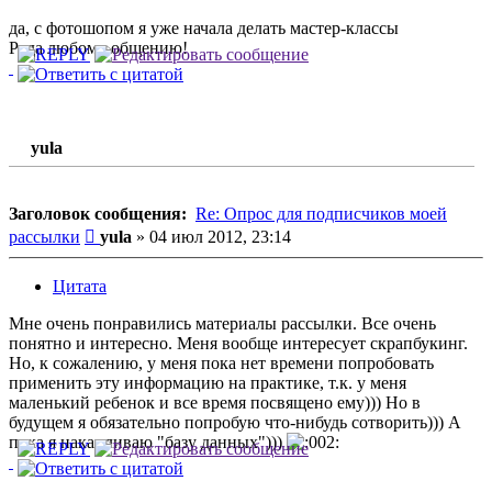
да, с фотошопом я уже начала делать мастер-классы
Рада любому общению!
yula
Заголовок сообщения:
Re: Опрос для подписчиков моей
Сообщение
рассылки
yula
»
04 июл 2012, 23:14
Цитата
Мне очень понравились материалы рассылки. Все очень
понятно и интересно. Меня вообще интересует скрапбукинг.
Но, к сожалению, у меня пока нет времени попробовать
применить эту информацию на практике, т.к. у меня
маленький ребенок и все время посвящено ему))) Но в
будущем я обязательно попробую что-нибудь сотворить))) А
пока я накапливаю "базу данных")))