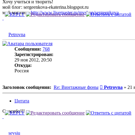
Хочу учиться и творить!
мой блог: sergeenkova-ekaterina.blogspot.ru
мой магазин:
http://www.livemaster.ru/myshop/sergeenkova
Petrovna
Сообщения:
768
Зарегистрирован:
29 ноя 2012, 20:50
Откуда:
Россия
Сообщение
Заголовок сообщения:
Re: Винтажные фоны
Petrovna
»
21 
Цитата
Спасибо!!!
sevsiu