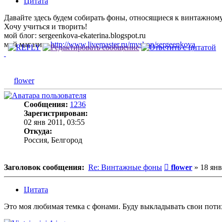
Цитата
Давайте здесь будем собирать фоны, относящиеся к винтажном
Хочу учиться и творить!
мой блог: sergeenkova-ekaterina.blogspot.ru
мой магазин:
http://www.livemaster.ru/myshop/sergeenkova
flower
Сообщения:
1236
Зарегистрирован:
02 янв 2011, 03:55
Откуда:
Россия, Белгород
Сообщение
Заголовок сообщения:
Re: Винтажные фоны
flower
»
18 янв
Цитата
Это моя любимая темка с фонами. Буду выкладывать свои поти