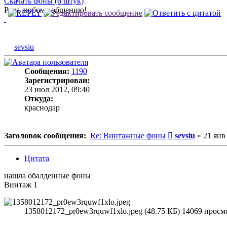
Скачать фоны (6 штук)
Рада любому общению!
sevsiu
Сообщения:
1190
Зарегистрирован:
23 июл 2012, 09:40
Откуда:
краснодар
Сообщение
Заголовок сообщения:
Re: Винтажные фоны
sevsiu
»
21 янв
Цитата
нашла обалденные фоны
Винтаж 1
1358012172_pr0ew3rquwf1xlo.jpeg (48.75 КБ) 14069 просм