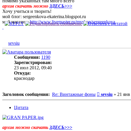
помимо указанных там много всего
архив скачать можно
ЗДЕСЬ>>>
Хочу учиться и творить!
мой блог: sergeenkova-ekaterina.blogspot.ru
мой магазин:
http://www.livemaster.ru/myshop/sergeenkova
sevsiu
Сообщения:
1190
Зарегистрирован:
23 июл 2012, 09:40
Откуда:
краснодар
Сообщение
Заголовок сообщения:
Re: Винтажные фоны
sevsiu
»
21 янв
Цитата
архив можно скачать
ЗДЕСЬ>>>