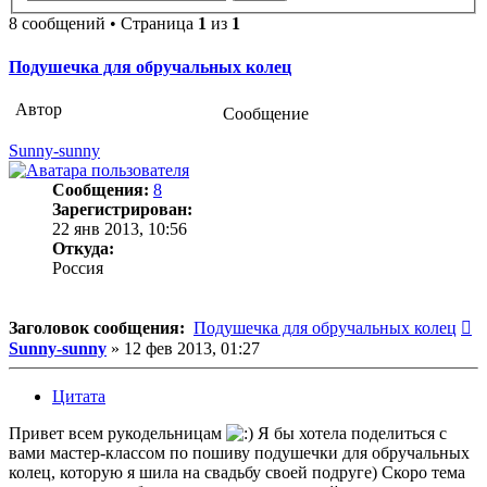
8 сообщений • Страница
1
из
1
Подушечка для обручальных колец
Автор
Сообщение
Sunny-sunny
Сообщения:
8
Зарегистрирован:
22 янв 2013, 10:56
Откуда:
Россия
С
Заголовок сообщения:
Подушечка для обручальных колец
Sunny-sunny
»
12 фев 2013, 01:27
Цитата
Привет всем рукодельницам
Я бы хотела поделиться с
вами мастер-классом по пошиву подушечки для обручальных
колец, которую я шила на свадьбу своей подруге) Скоро тема