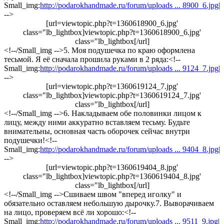
Small_img:
http://podarokhandmade.ru/forum/uploads ... 8900_6.jpg
|
-->
[url=viewtopic.php?t=1360618900_6.jpg'
class="lb_lightbox]viewtopic.php?t=1360618900_6.jpg'
class="lb_lightbox[/url]
<!--/Small_img -->5. Моя подушечка по краю оформлена
тесьмой. Я её сначала прошила руками в 2 ряда:<!--
Small_img:
http://podarokhandmade.ru/forum/uploads ... 9124_7.jpg
|
-->
[url=viewtopic.php?t=1360619124_7.jpg'
class="lb_lightbox]viewtopic.php?t=1360619124_7.jpg'
class="lb_lightbox[/url]
<!--/Small_img -->6. Накладываем обе половинки лицом к
лицу, между ними аккуратно вставляем тесьму. Будьте
внимательны, основная часть оборочек сейчас внутри
подушечки!<!--
Small_img:
http://podarokhandmade.ru/forum/uploads ... 9404_8.jpg
|
-->
[url=viewtopic.php?t=1360619404_8.jpg'
class="lb_lightbox]viewtopic.php?t=1360619404_8.jpg'
class="lb_lightbox[/url]
<!--/Small_img -->Сшиваем швом "вперед иголку" и
обязательно оставляем небольшую дырочку.7. Выворачиваем
на лицо, проверяем всё ли хорошо:<!--
Small_img:
http://podarokhandmade.ru/forum/uploads ... 9511_9.jpg
|