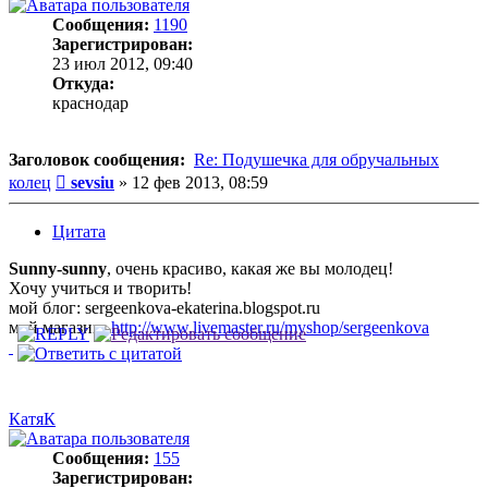
Сообщения:
1190
Зарегистрирован:
23 июл 2012, 09:40
Откуда:
краснодар
Заголовок сообщения:
Re: Подушечка для обручальных
Сообщение
колец
sevsiu
»
12 фев 2013, 08:59
Цитата
Sunny-sunny
, очень красиво, какая же вы молодец!
Хочу учиться и творить!
мой блог: sergeenkova-ekaterina.blogspot.ru
мой магазин:
http://www.livemaster.ru/myshop/sergeenkova
КатяК
Сообщения:
155
Зарегистрирован: