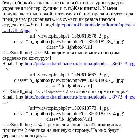
будут оборки)- атласная лента для бантов- фурнитура для
украшения (бисер, бусины и т. п.)
Как шить:
1. У меня
подушечка с вышивкой, поэтому я её постирала и отутюжила
прежде чем раскраивать. Из бумаги вырезала шаблон
сердечка:<!-- Small_img:
http://podarokhandmade.ru/forum/uploads
... 8578_2.jpg
| -->
[url=viewtopic.php?t=1360618578_2.jpg'
class="lb_lightbox]viewtopic.php?t=1360618578_2.jpg'
class="lb_lightbox[/url]
<!--/Small_img -->2. Маркером для вышивания обводим
сердечко по контуру:<!--
Small_img:
http://podarokhandmade.ru/forum/uploads ... 8667_3.jpg
|
-->
[url=viewtopic.php?t=1360618667_3.jpg'
class="lb_lightbox]viewtopic.php?t=1360618667_3.jpg'
class="lb_lightbox[/url]
<!--/Small_img -->3. Вырезаем 2 заготовки в форме сердца:<!--
Small_img:
http://podarokhandmade.ru/forum/uploads ... 8773_4.jpg
|
-->
[url=viewtopic.php?t=1360618773_4.jpg'
class="lb_lightbox]viewtopic.php?t=1360618773_4.jpg'
class="lb_lightbox[/url]
<!--/Small_img -->4. Прежде чем сшивать обе половинки,
пришейте 2 бантика на лицевую сторону. На них будут
держаться кольца<!--