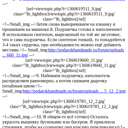
-->
[url=viewtopic.php?t=1360619511_9.jpg'
class="lb_lightbox]viewtopic.php?t=1360619511_9.jpg'
class="lb_lightbox[/url]
<!--/Small_img -->Затем снова выворачиваем на изнанку и
прошиваем на машинке.8. Подушечка готова к наполнению!
Я использовала синтепон, вырезанный по той же заготовке,
что и сама подушечка. Если синтепон тонкий, то понадобится
3-4 таких сердечка, при необходимости можно ещё добавить
местами.<!-- Small_img:
http://podarokhandmade.ru/forum/uploads
... 660_11.jpg
| -->
[url=viewtopic.php?t=1360619660_11.jpg'
class="lb_lightbox]viewtopic.php?t=1360619660_11.jpg'
class="lb_lightbox[/url]
<!--/Small_img -->9. Набиваем подушечку, наполнитель
распределяем равномерно, а потом сшиваем дырочку
потайным швом:<!--
Small_img:
http://podarokhandmade.ru/forum/uploads ... 5_12_2.jpg
|
-->
[url=viewtopic.php?t=1360619785_12_2.jpg'
class="lb_lightbox]viewtopic.php?t=1360619785_12_2.jpg'
class="lb_lightbox[/url]
<!--/Small_img -->10. В общем-то всё готово) Осталось
украсить вышивку бусинками или бисером. Я приклеила
стразинки, чтобы на солнышке они красиво переливались)<!--