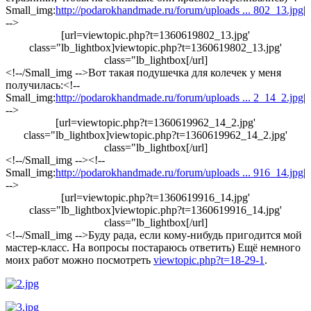
Small_img:
http://podarokhandmade.ru/forum/uploads ... 802_13.jpg
|
-->
[url=viewtopic.php?t=1360619802_13.jpg'
class="lb_lightbox]viewtopic.php?t=1360619802_13.jpg'
class="lb_lightbox[/url]
<!--/Small_img -->Вот такая подушечка для колечек у меня
получилась:<!--
Small_img:
http://podarokhandmade.ru/forum/uploads ... 2_14_2.jpg
|
-->
[url=viewtopic.php?t=1360619962_14_2.jpg'
class="lb_lightbox]viewtopic.php?t=1360619962_14_2.jpg'
class="lb_lightbox[/url]
<!--/Small_img --><!--
Small_img:
http://podarokhandmade.ru/forum/uploads ... 916_14.jpg
|
-->
[url=viewtopic.php?t=1360619916_14.jpg'
class="lb_lightbox]viewtopic.php?t=1360619916_14.jpg'
class="lb_lightbox[/url]
<!--/Small_img -->Буду рада, если кому-нибудь пригодится мой
мастер-класс. На вопросы постараюсь ответить) Ещё немного
моих работ можно посмотреть
viewtopic.php?t=18-29-1
.