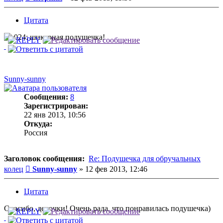
Цитата
шикарная подушечка!
Sunny-sunny
Сообщения:
8
Зарегистрирован:
22 янв 2013, 10:56
Откуда:
Россия
Заголовок сообщения:
Re: Подушечка для обручальных
Сообщение
колец
Sunny-sunny
»
12 фев 2013, 12:46
Цитата
Спасибо, девочки! Очень рада, что понравилась подушечка)