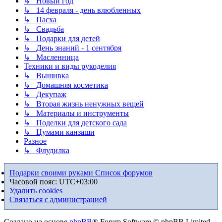
↳ Новый год
↳ 14 февраля - день влюбленных
↳ Пасха
↳ Свадьба
↳ Подарки для детей
↳ День знаний - 1 сентября
↳ Масленница
Техники и виды рукоделия
↳ Вышивка
↳ Домашняя косметика
↳ Декупаж
↳ Вторая жизнь ненужных вещей
↳ Материалы и инструменты
↳ Поделки для детского сада
↳ Цумами канзаши
Разное
↳ Флудилка
Подарки своими руками
Список форумов
Часовой пояс:
UTC+03:00
Удалить cookies
Связаться с администрацией
Создано на основе
phpBB
® Forum Software © phpBB Limited