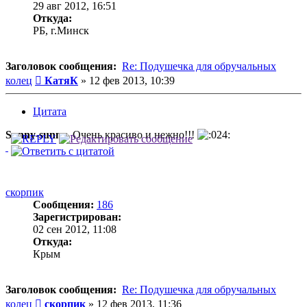
29 авг 2012, 16:51
Откуда:
РБ, г.Минск
Заголовок сообщения:
Re: Подушечка для обручальных
Сообщение
колец
КатяК
»
12 фев 2013, 10:39
Цитата
Sunny-sunny
, Очень красиво и нежно!!!
скорпик
Сообщения:
186
Зарегистрирован:
02 сен 2012, 11:08
Откуда:
Крым
Заголовок сообщения:
Re: Подушечка для обручальных
Сообщение
колец
скорпик
»
12 фев 2013, 11:36