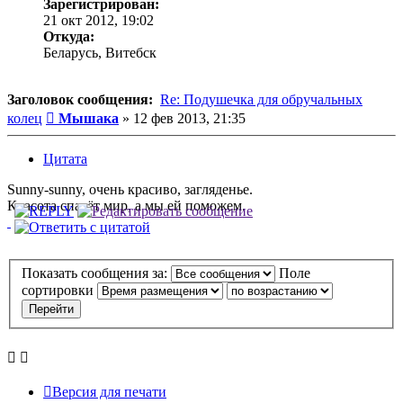
Зарегистрирован:
21 окт 2012, 19:02
Откуда:
Беларусь, Витебск
Заголовок сообщения:
Re: Подушечка для обручальных
Сообщение
колец
Мышака
»
12 фев 2013, 21:35
Цитата
Sunny-sunny, очень красиво, загляденье.
Красота спасёт мир, а мы ей поможем.
Показать сообщения за:
Поле
сортировки
Версия для печати