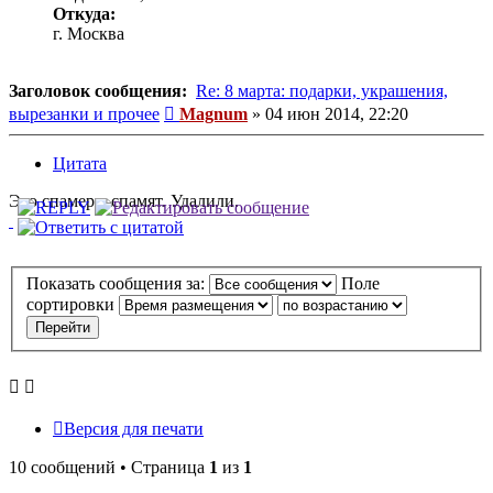
Откуда:
г. Москва
Заголовок сообщения:
Re: 8 марта: подарки, украшения,
Сообщение
вырезанки и прочее
Magnum
»
04 июн 2014, 22:20
Цитата
Это спамеры спамят. Удалили.
Показать сообщения за:
Поле
сортировки
Версия для печати
10 сообщений • Страница
1
из
1