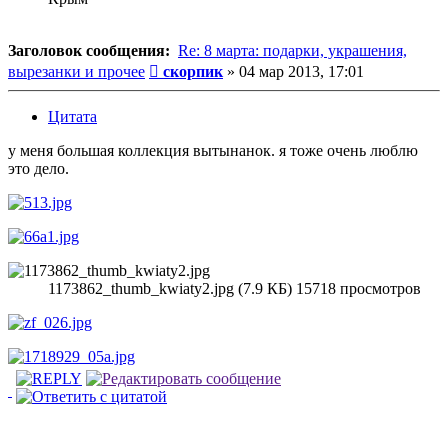
Заголовок сообщения:
Re: 8 марта: подарки, украшения,
Сообщение
вырезанки и прочее
скорпик
»
04 мар 2013, 17:01
Цитата
у меня большая коллекция вытынанок. я тоже очень люблю
это дело.
1173862_thumb_kwiaty2.jpg (7.9 КБ) 15718 просмотров