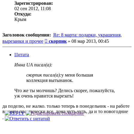
Зарегистрирован:
02 сен 2012, 11:08
Откуда:
Крым
Заголовок сообщения:
Re: 8 марта: подарки, украшения,
Сообщение
вырезанки и прочее
скорпик
»
08 мар 2013, 00:45
Цитата
Инна UA писал(а):
скорпик писал(а):
у меня большая
коллекция вытынанок.
Что же ты молчишь? Делись скорее, пожалуйста,
уж очень нравится вырезать!
да поделю, не жалко. только теперь в понедельник - на работе
в компе практически все, дома чуть-чуть, да и то новогодние