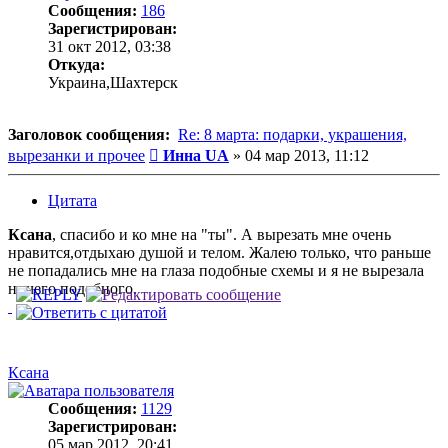
Сообщения:
186
Зарегистрирован:
31 окт 2012, 03:38
Откуда:
Украина,Шахтерск
Заголовок сообщения:
Re: 8 марта: подарки, украшения,
Сообщение
вырезанки и прочее
Инна UA
»
04 мар 2013, 11:12
Цитата
Ксана
, спасибо и ко мне на "ты". А вырезать мне очень
нравится,отдыхаю душой и телом. Жалею только, что раньше
не попадались мне на глаза подобные схемы и я не вырезала
ничего подобного.
Ксана
Сообщения:
1129
Зарегистрирован:
05 мар 2012, 20:41