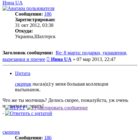
Инна UA
Сообщения:
186
Зарегистрирован:
31 окт 2012, 03:38
Откуда:
Украина,Шахтерск
Заголовок сообщения:
Re: 8 марта: подарки, украшения,
Сообщение
вырезанки и прочее
Инна UA
»
07 мар 2013, 22:47
Цитата
скорпик
писал(а):
у меня большая коллекция
вытынанок.
Что же ты молчишь? Делись скорее, пожалуйста, уж очень
нравится вырезать!
скорпик
Сообщения:
186