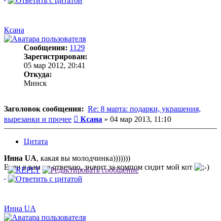
Ксана
Сообщения:
1129
Зарегистрирован:
05 мар 2012, 20:41
Откуда:
Минск
Заголовок сообщения:
Re: 8 марта: подарки, украшения,
Сообщение
вырезанки и прочее
Ксана
»
04 мар 2013, 11:10
Цитата
Инна UA
, какая вы молодчинка)))))))
Если я вам не отвечаю, значит за компом сидит мой кот
Инна UA