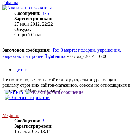
galianna
Сообщения:
375
Зарегистрирован:
27 июн 2012, 22:22
Откуда:
Старый Оскол
Заголовок сообщения:
Re: 8 марта: подарки, украшения,
Сообщение
вырезанки и прочее
galianna
»
05 мар 2014, 16:00
Цитата
Не понимаю, зачем на сайте для рукодельниц размещать
рекламу стронних сайтов-магазинов, совсем не относящихся к
рукоделию? Или я не права?
Magnum
Сообщения:
3
Зарегистрирован:
15 дек 2013, 13:14