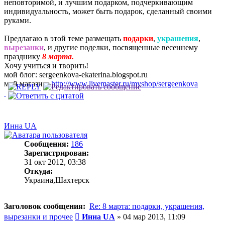
неповторимой, и лучшим подарком, подчеркивающим
индивидуальность, может быть подарок, сделанный своими
руками.
Предлагаю в этой теме размещать
подарки
,
украшения
,
вырезанки
, и другие поделки, посвященные весеннему
празднику
8 марта.
Хочу учиться и творить!
мой блог: sergeenkova-ekaterina.blogspot.ru
мой магазин:
http://www.livemaster.ru/myshop/sergeenkova
Инна UA
Сообщения:
186
Зарегистрирован:
31 окт 2012, 03:38
Откуда:
Украина,Шахтерск
Заголовок сообщения:
Re: 8 марта: подарки, украшения,
Сообщение
вырезанки и прочее
Инна UA
»
04 мар 2013, 11:09