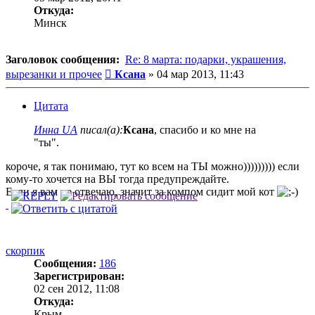
Откуда:
Минск
Заголовок сообщения:
Re: 8 марта: подарки, украшения,
Сообщение
вырезанки и прочее
Ксана
»
04 мар 2013, 11:43
Цитата
Инна UA
писал(а):
Ксана
, спасибо и ко мне на
"ты".
короче, я так понимаю, тут ко всем на ТЫ можно))))))))) если
кому-то хочется на ВЫ тогда предупреждайте.
Если я вам не отвечаю, значит за компом сидит мой кот
скорпик
Сообщения:
186
Зарегистрирован:
02 сен 2012, 11:08
Откуда:
Крым