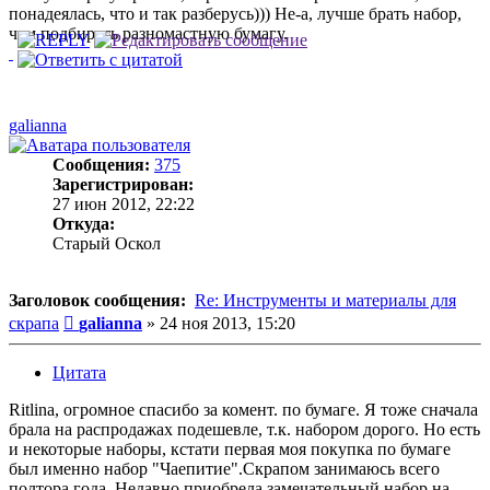
понадеялась, что и так разберусь))) Не-а, лучше брать набор,
чем подбирать разномастную бумагу.
galianna
Сообщения:
375
Зарегистрирован:
27 июн 2012, 22:22
Откуда:
Старый Оскол
Заголовок сообщения:
Re: Инструменты и материалы для
Сообщение
скрапа
galianna
»
24 ноя 2013, 15:20
Цитата
Ritlina, огромное спасибо за комент. по бумаге. Я тоже сначала
брала на распродажах подешевле, т.к. набором дорого. Но есть
и некоторые наборы, кстати первая моя покупка по бумаге
был именно набор "Чаепитие".Скрапом занимаюсь всего
полтора года. Недавно приобрела замечательный набор на