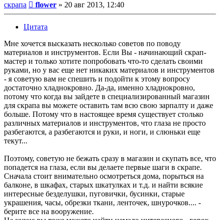
Сообщение
скрапа
flower
»
20 авг 2013, 12:40
Цитата
Мне хочется высказать несколько советов по поводу
материалов и инструментов. Если Вы - начинающий скрап-
мастер и только хотите попробовать что-то сделать своими
руками, но у вас еще нет никаких материалов и инструментов
- я советую вам не спешить и подойти к этому вопросу
достаточно хладнокровно. Да-да, именно хладнокровно,
потому что когда вы зайдете в специализированный магазин
для скрапа вы можете оставить там всю свою зарпалту и даже
больше. Потому что в настоящее время существует столько
различных материалов и инструментов, что глаза не просто
разбегаются, а разбегаются и руки, и ноги, и слюньки еще
текут...
Поэтому, советую не бежать сразу в магазин и скупать все, что
попадется на глаза, если вы делаете первые шаги в скрапе.
Сначала стоит внимательно осмотреться дома, порыться на
балконе, в шкафах, старых шкатулках и т.д. и найти всякие
интересные безделушки, пуговички, бусинки, старые
украшения, часы, обрезки ткани, ленточек, шнурочков.... -
берите все на вооружение.