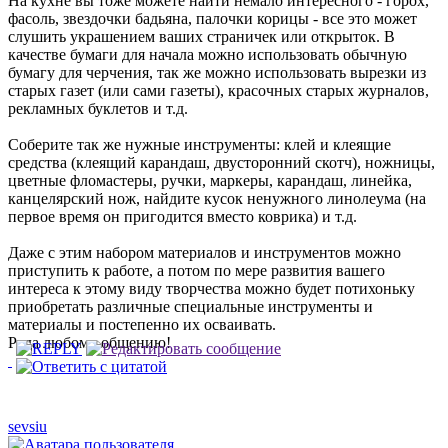
На кухне вы тоже можете найти немало интересного - горох,
фасоль, звездочки бадьяна, палочки корицы - все это может
слушить украшением ваших страничек или открыток. В
качестве бумаги для начала можно использовать обычную
бумагу для черчения, так же можно использовать вырезки из
старых газет (или сами газеты), красочных старых журналов,
рекламных буклетов и т.д.
Соберите так же нужные инструменты: клей и клеящие
средства (клеящий карандаш, двусторонний скотч), ножницы,
цветные фломастеры, ручки, маркеры, карандаш, линейка,
канцелярский нож, найдите кусок ненужного линолеума (на
первое время он пригодится вместо коврика) и т.д.
Даже с этим набором материалов и инструментов можно
приступить к работе, а потом по мере развития вашего
интереса к этому виду творчества можно будет потихоньку
приобретать различные специальные инструменты и
материалы и постепенно их осваивать.
Рада любому общению!
sevsiu