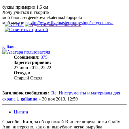
буквы примерно 1,5 см
Хочу учиться и творить!
мой блог: sergeenkova-ekaterina.blogspot.ru
мой магазин:
http://www.livemaster.ru/myshop/sergeenkova
galianna
Сообщения:
375
Зарегистрирован:
27 июн 2012, 22:22
Откуда:
Старый Оскол
Заголовок сообщения:
Re: Инструменты и материалы для
Сообщение
скрапа
galianna
»
30 ноя 2013, 12:59
Цитата
Спасибо , Катя, за обзор ножей.В инете видела ножи Grafty
Ann, интересно, как они вырубают, легко вырубка