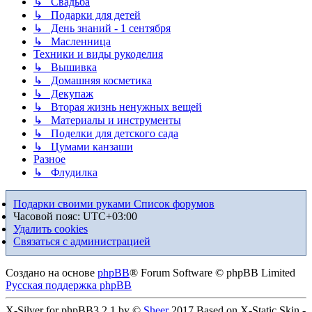
↳ Свадьба
↳ Подарки для детей
↳ День знаний - 1 сентября
↳ Масленница
Техники и виды рукоделия
↳ Вышивка
↳ Домашняя косметика
↳ Декупаж
↳ Вторая жизнь ненужных вещей
↳ Материалы и инструменты
↳ Поделки для детского сада
↳ Цумами канзаши
Разное
↳ Флудилка
Подарки своими руками
Список форумов
Часовой пояс:
UTC+03:00
Удалить cookies
Связаться с администрацией
Создано на основе
phpBB
® Forum Software © phpBB Limited
Русская поддержка phpBB
X-Silver for phpBB3.2.1 by ©
Sheer
2017 Based on X-Static Skin -