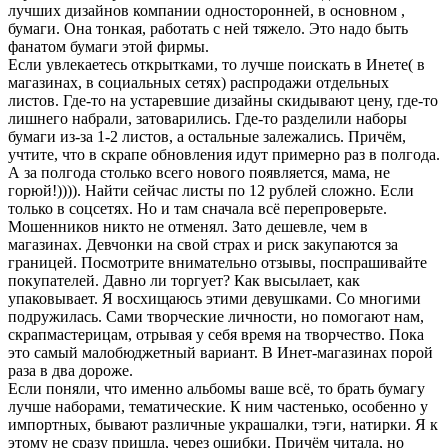
лучших дизайнов компании односторонней, в основном ,
бумаги. Она тонкая, работать с ней тяжело. Это надо быть
фанатом бумаги этой фирмы.
Если увлекаетесь открытками, то лучше поискать в Инете( в
магазинах, в социальных сетях) распродажи отдельных
листов. Где-то на устаревшие дизайны скидывают цену, где-то
лишнего набрали, затоварились. Где-то разделили наборы
бумаги из-за 1-2 листов, а остальные залежались. Причём,
учтите, что в скрапе обновления идут примерно раз в полгода.
А за полгода столько всего нового появляется, мама, не
горюй!)))). Найти сейчас листы по 12 рублей сложно. Если
только в соцсетях. Но и там сначала всё перепроверьте.
Мошенников никто не отменял. Зато дешевле, чем в
магазинах. Девчонки на свой страх и риск закупаются за
границей. Посмотрите внимательно отзывы, поспрашивайте
покупателей. Давно ли торгует? Как высылает, как
упаковывает. Я восхищаюсь этими девушками. Со многими
подружилась. Сами творческие личности, но помогают нам,
скрапмастерицам, отрывая у себя время на творчество. Пока
это самый малобюджетный вариант. В Инет-магазинах порой
раза в два дороже.
Если поняли, что именно альбомы ваше всё, то брать бумагу
лучше наборами, тематические. К ним частенько, особенно у
импортных, бывают различные украшалки, тэги, натирки. Я к
этому не сразу пришла, через ошибки. Причём читала, но