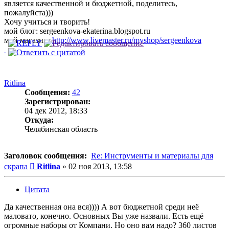
является качественной и бюджетной, поделитесь,
пожалуйста)))
Хочу учиться и творить!
мой блог: sergeenkova-ekaterina.blogspot.ru
мой магазин:
http://www.livemaster.ru/myshop/sergeenkova
Ritlina
Сообщения:
42
Зарегистрирован:
04 дек 2012, 18:33
Откуда:
Челябинская область
Заголовок сообщения:
Re: Инструменты и материалы для
Сообщение
скрапа
Ritlina
»
02 ноя 2013, 13:58
Цитата
Да качественная она вся)))) А вот бюджетной среди неё
маловато, конечно. Основных Вы уже назвали. Есть ещё
огромные наборы от Компани. Но оно вам надо? 360 листов