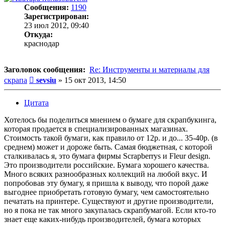
Сообщения:
1190
Зарегистрирован:
23 июл 2012, 09:40
Откуда:
краснодар
Заголовок сообщения:
Re: Инструменты и материалы для
Сообщение
скрапа
sevsiu
»
15 окт 2013, 14:50
Цитата
Хотелось бы поделиться мнением о бумаге для скрапбукинга,
которая продается в специализированных магазинах.
Стоимость такой бумаги, как правило от 12р. и до... 35-40р. (в
среднем) может и дороже быть. Самая бюджетная, с которой
сталкивалась я, это бумага фирмы Scrapberrys и Fleur design.
Это производители российские. Бумага хорошего качества.
Много всяких разнообразных коллекций на любой вкус. И
попробовав эту бумагу, я пришла к выводу, что порой даже
выгоднее приобретать готовую бумагу, чем самостоятельно
печатать на принтере. Существуют и другие производители,
но я пока не так много закупалась скрапбумагой. Если кто-то
знает еще каких-нибудь производителей, бумага которых