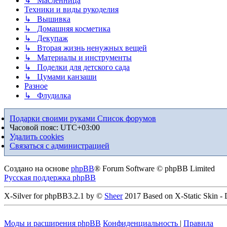
↳ Масленница
Техники и виды рукоделия
↳ Вышивка
↳ Домашняя косметика
↳ Декупаж
↳ Вторая жизнь ненужных вещей
↳ Материалы и инструменты
↳ Поделки для детского сада
↳ Цумами канзаши
Разное
↳ Флудилка
Подарки своими руками
Список форумов
Часовой пояс:
UTC+03:00
Удалить cookies
Связаться с администрацией
Создано на основе
phpBB
® Forum Software © phpBB Limited
Русская поддержка phpBB
X-Silver for phpBB3.2.1 by ©
Sheer
2017 Based on X-Static Skin -
Моды и расширения phpBB
Конфиденциальность
|
Правила