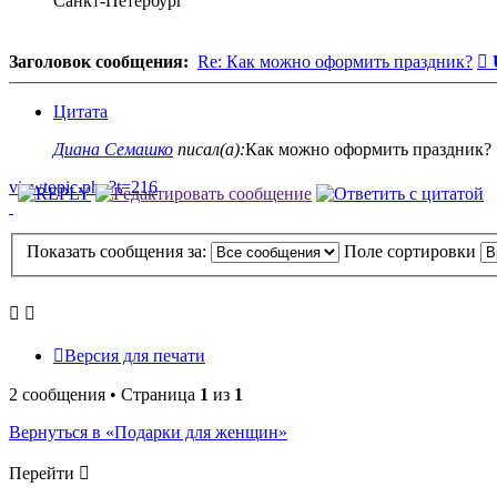
Санкт-Петербург
С
Заголовок сообщения:
Re: Как можно оформить праздник?
Цитата
Диана Семашко
писал(а):
Как можно оформить праздник?
viewtopic.php?t=216
Показать сообщения за:
Поле сортировки
Версия для печати
2 сообщения • Страница
1
из
1
Вернуться в «Подарки для женщин»
Перейти