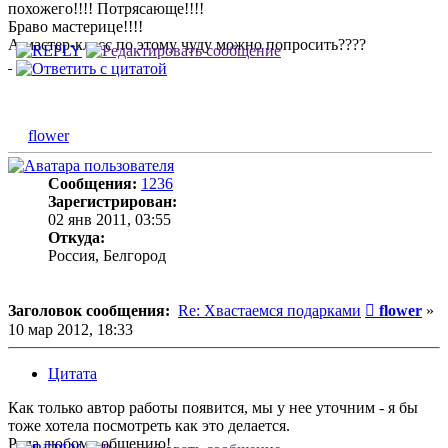
похожего!!!! Потрясающе!!!!
Браво мастерице!!!!
А мастер-класс по этому чуду можно попросить????
flower
Сообщения:
1236
Зарегистрирован:
02 янв 2011, 03:55
Откуда:
Россия, Белгород
Сообщени
Заголовок сообщения:
Re: Хвастаемся подарками
flower
»
10 мар 2012, 18:33
Цитата
Как только автор работы появится, мы у нее уточним - я бы
тоже хотела посмотреть как это делается.
Рада любому общению!