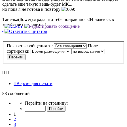
сделать еще такую вещь-будет МК...
но пока я не готова к повтору
Танечка(flower),я рада что тебе понравилось!И надеюсь в
хозяйстве пригодится!
Показать сообщения за:
Поле
сортировки
Версия для печати
88 сообщений
Страница
Перейти на страницу:
1
из
1
9
2
3