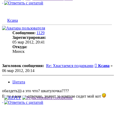
Ксана
Сообщения:
1129
Зарегистрирован:
05 мар 2012, 20:41
Откуда:
Минск
Сообщени
Заголовок сообщения:
Re: Хвастаемся подарками
Ксана
»
06 мар 2012, 20:14
Цитата
обалдеть))) а это что? шкатулочка????
Если я вам не отвечаю, значит за компом сидит мой кот