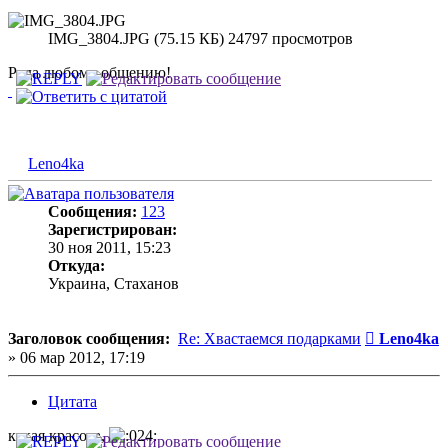
IMG_3804.JPG (75.15 КБ) 24797 просмотров
Рада любому общению!
Leno4ka
Сообщения:
123
Зарегистрирован:
30 ноя 2011, 15:23
Откуда:
Украина, Стаханов
Сообщени
Заголовок сообщения:
Re: Хвастаемся подарками
Leno4ka
»
06 мар 2012, 17:19
Цитата
какая красота,