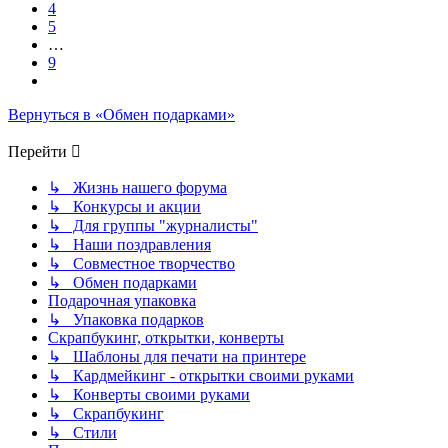
4
5
…
9
След.
Вернуться в «Обмен подарками»
Перейти
↳ Жизнь нашего форума
↳ Конкурсы и акции
↳ Для группы "журналисты"
↳ Наши поздравления
↳ Совместное творчество
↳ Обмен подарками
Подарочная упаковка
↳ Упаковка подарков
Скрапбукинг, открытки, конверты
↳ Шаблоны для печати на принтере
↳ Кардмейкинг - открытки своими руками
↳ Конверты своими руками
↳ Скрапбукинг
↳ Стили