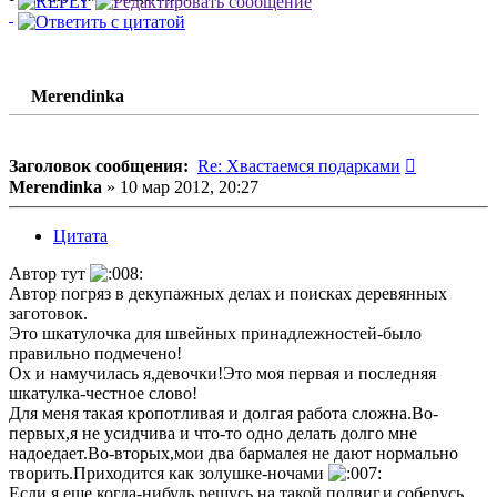
Merendinka
Сообщени
Заголовок сообщения:
Re: Хвастаемся подарками
Merendinka
»
10 мар 2012, 20:27
Цитата
Автор тут
Автор погряз в декупажных делах и поисках деревянных
заготовок.
Это шкатулочка для швейных принадлежностей-было
правильно подмечено!
Ох и намучилась я,девочки!Это моя первая и последняя
шкатулка-честное слово!
Для меня такая кропотливая и долгая работа сложна.Во-
первых,я не усидчива и что-то одно делать долго мне
надоедает.Во-вторых,мои два бармалея не дают нормально
творить.Приходится как золушке-ночами
Если я еще когда-нибудь решусь на такой подвиг,и соберусь