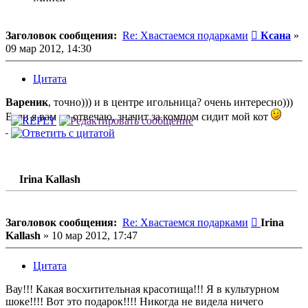
Сообщени
Заголовок сообщения:
Re: Хвастаемся подарками
Ксана
»
09 мар 2012, 14:30
Цитата
Вареник
, точно))) и в центре игольница? очень интересно)))
Если я вам не отвечаю, значит за компом сидит мой кот
Irina Kallash
Сообщени
Заголовок сообщения:
Re: Хвастаемся подарками
Irina
Kallash
»
10 мар 2012, 17:47
Цитата
Вау!!! Какая восхитительная красотища!!! Я в культурном
шоке!!!! Вот это подарок!!!! Никогда не видела ничего