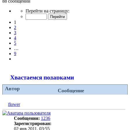
88 сообщений
Страница
Перейти на страницу:
1
из
1
9
2
3
4
5
…
9
След.
Хвастаемся подарками
Автор
Сообщение
flower
Сообщения:
1236
Зарегистрирован:
02 янв 2011, 03:55