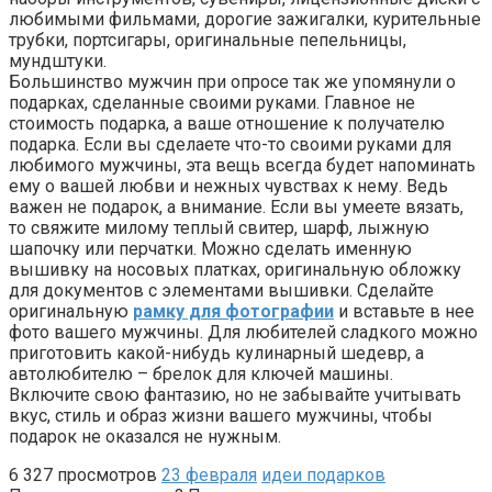
любимыми фильмами, дорогие зажигалки, курительные
трубки, портсигары, оригинальные пепельницы,
мундштуки.
Большинство мужчин при опросе так же упомянули о
подарках, сделанные своими руками. Главное не
стоимость подарка, а ваше отношение к получателю
подарка. Если вы сделаете что-то своими руками для
любимого мужчины, эта вещь всегда будет напоминать
ему о вашей любви и нежных чувствах к нему. Ведь
важен не подарок, а внимание. Если вы умеете вязать,
то свяжите милому теплый свитер, шарф, лыжную
шапочку или перчатки. Можно сделать именную
вышивку на носовых платках, оригинальную обложку
для документов с элементами вышивки. Сделайте
оригинальную
рамку для фотографии
и вставьте в нее
фото вашего мужчины. Для любителей сладкого можно
приготовить какой-нибудь кулинарный шедевр, а
автолюбителю – брелок для ключей машины.
Включите свою фантазию, но не забывайте учитывать
вкус, стиль и образ жизни вашего мужчины, чтобы
подарок не оказался не нужным.
6
327 просмотров
23 февраля
идеи подарков