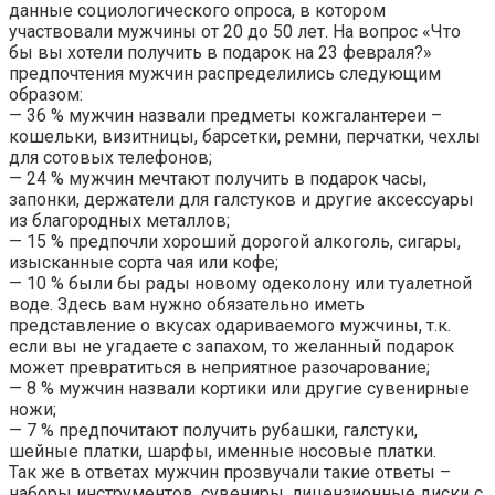
данные социологического опроса, в котором
участвовали мужчины от 20 до 50 лет. На вопрос «Что
бы вы хотели получить в подарок на 23 февраля?»
предпочтения мужчин распределились следующим
образом:
— 36 % мужчин назвали предметы кожгалантереи –
кошельки, визитницы, барсетки, ремни, перчатки, чехлы
для сотовых телефонов;
— 24 % мужчин мечтают получить в подарок часы,
запонки, держатели для галстуков и другие аксессуары
из благородных металлов;
— 15 % предпочли хороший дорогой алкоголь, сигары,
изысканные сорта чая или кофе;
— 10 % были бы рады новому одеколону или туалетной
воде. Здесь вам нужно обязательно иметь
представление о вкусах одариваемого мужчины, т.к.
если вы не угадаете с запахом, то желанный подарок
может превратиться в неприятное разочарование;
— 8 % мужчин назвали кортики или другие сувенирные
ножи;
— 7 % предпочитают получить рубашки, галстуки,
шейные платки, шарфы, именные носовые платки.
Так же в ответах мужчин прозвучали такие ответы –
наборы инструментов, сувениры, лицензионные диски с