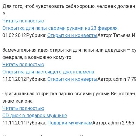
Для того, чтоб чувствовать себя хорошо, человек должен 
в
Читать полностью
Открытка для папы своими руками на 23 февраля
01.02.2012
Рубрика:
Открытки и конверты
Автор:
Татьяна 
Замечательная идея открытки для папы или дедушки — су
февраля, а возможно кому-то
Читать полностью
Открытка для настоящего джентльмена
11.01.2012
Рубрика:
Открытки и конверты
Автор:
admin
7
79
Оригинальная открытка парню своими руками Вы когда-ни
знаю как она
Читать полностью
CD диск в подарок мужчине
11.11.2011
Рубрика:
Подарки мужчинам
Автор:
admin
2
965 