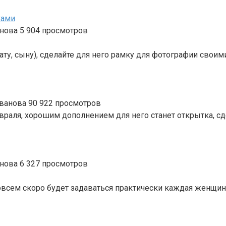
ками
анова
5
904 просмотров
рату, сыну), сделайте для него рамку для фотографии свои
Иванова
90
922 просмотров
раля, хорошим дополнением для него станет открытка, сд
анова
6
327 просмотров
всем скоро будет задаваться практически каждая женщина 