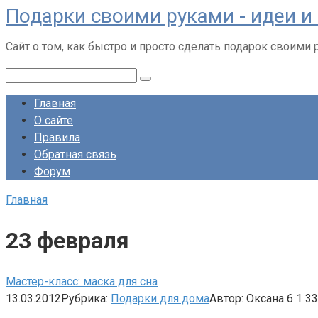
Подарки своими руками - идеи 
Перейти
к
Сайт о том, как быстро и просто сделать подарок своими 
контенту
Поиск:
Главная
О сайте
Правила
Обратная связь
Форум
Главная
23 февраля
Мастер-класс: маска для сна
13.03.2012
Рубрика:
Подарки для дома
Автор:
Оксана
6
1 33