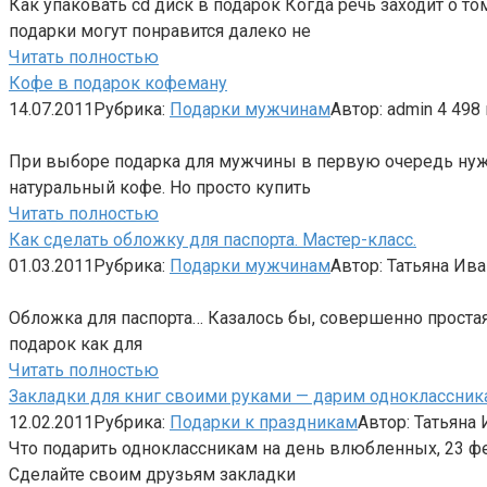
Как упаковать cd диск в подарок Когда речь заходит о 
подарки могут понравится далеко не
Читать полностью
Кофе в подарок кофеману
14.07.2011
Рубрика:
Подарки мужчинам
Автор:
admin
4
498 
При выборе подарка для мужчины в первую очередь нужн
натуральный кофе. Но просто купить
Читать полностью
Как сделать обложку для паспорта. Мастер-класс.
01.03.2011
Рубрика:
Подарки мужчинам
Автор:
Татьяна Ив
Обложка для паспорта… Казалось бы, совершенно простая 
подарок как для
Читать полностью
Закладки для книг своими руками — дарим одноклассни
12.02.2011
Рубрика:
Подарки к праздникам
Автор:
Татьяна
Что подарить одноклассникам на день влюбленных, 23 фев
Сделайте своим друзьям закладки