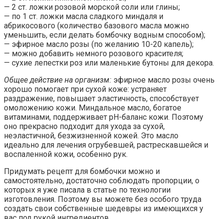
— 2 ст. ложки розовой морской соли или глины;
— по 1 ст. ложки масла сладкого миндаля и
абрикосового (количество базового масла можно
уменьшить, если делать бомбочку водным способом);
— эфирное масло розы (по желанию 10-20 капель);
— можно добавить немного розового красителя;
— сухие лепестки роз или маленькие бутоны для декора.
Общее действие на организм:
эфирное масло розы очень
хорошо помогает при сухой коже: устраняет
раздражение, повышает эластичность, способствует
омоложению кожи. Миндальное масло, богатое
витаминами, поддерживает рН-баланс кожи. Поэтому
оно прекрасно подходит для ухода за сухой,
неэластичной, безжизненной кожей. Это масло
идеально для лечения огрубевшей, растрескавшейся и
воспаленной кожи, особенно рук.
Придумать рецепт для бомбочки можно и
самостоятельно, достаточно соблюдать пропорции, о
которых я уже писала в статье по технологии
изготовления. Поэтому вы можете без особого труда
создать свои собственные шедевры из имеющихся у
вас под рукой ингредиентов.