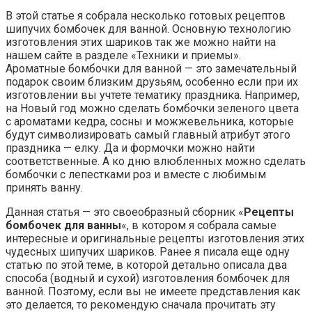
В этой статье я собрала несколько готовых рецептов
шипучих бомбочек для ванной. Основную технологию
изготовления этих шариков так же можно найти на
нашем сайте в разделе «Техники и приемы».
Ароматные бомбочки для ванной — это замечательный
подарок своим близким друзьям, особенно если при их
изготовлении вы учтете тематику праздника. Например,
на Новый год можно сделать бомбочки зеленого цвета
с ароматами кедра, сосны и можжевельника, которые
будут символизировать самый главный атрибут этого
праздника — елку. Да и формочки можно найти
соответственные. А ко дню влюбленных можно сделать
бомбочки с лепестками роз и вместе с любимым
принять ванну.
Данная статья — это своеобразный сборник «
Рецепты
бомбочек для ванны
«, в котором я собрала самые
интересные и оригинальные рецепты изготовления этих
чудесных шипучих шариков. Ранее я писала еще одну
статью по этой теме, в которой детально описала два
способа (водный и сухой) изготовления бомбочек для
ванной. Поэтому, если вы не имеете представления как
это делается, то рекомендую сначала прочитать эту