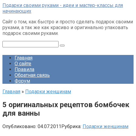
Перейти
Подарки своими руками - идеи и мастер-классы для
к
начинающих
контенту
Сайт о том, как быстро и просто сделать подарок своими
руками, а так же как красиво и оригинально упаковать
подарок своими руками.
Поиск:
Главная
О сайте
Правила
Обратная связь
Форум
Главная
»
Подарки женщинам
5 оригинальных рецептов бомбочек
для ванны
Опубликовано:
04.07.2011
Рубрика:
Подарки женщинам